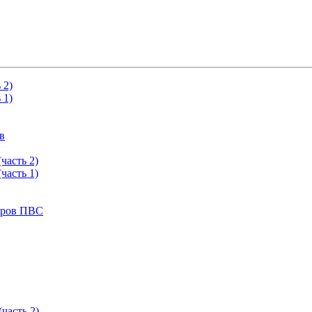
 2)
 1)
в
часть 2)
часть 1)
тров ПВС
часть 2)