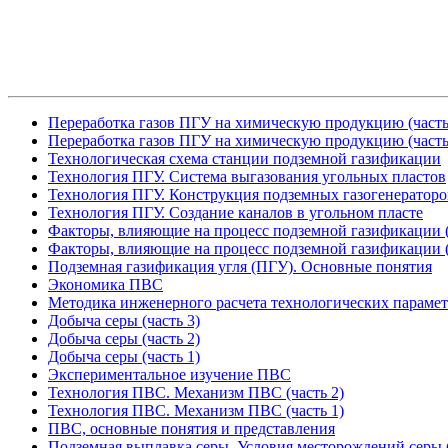
Переработка газов ПГУ на химическую продукцию (часть
Переработка газов ПГУ на химическую продукцию (часть
Технологическая схема станции подземной газификации
Технология ПГУ. Система выгазования угольных пластов
Технология ПГУ. Конструкция подземных газогенераторо
Технология ПГУ. Создание каналов в угольном пласте
Факторы, влияющие на процесс подземной газификации (
Факторы, влияющие на процесс подземной газификации (
Подземная газификация угля (ПГУ). Основные понятия
Экономика ПВС
Методика инженерного расчета технологических параме
Добыча серы (часть 3)
Добыча серы (часть 2)
Добыча серы (часть 1)
Экспериментальное изучение ПВС
Технология ПВС. Механизм ПВС (часть 2)
Технология ПВС. Механизм ПВС (часть 1)
ПВС, основные понятия и представления
Подземная выплавка серы. Условия месторождений серы (