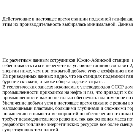
Действующие в настоящее время станции подземной газификации
этим их производительность выбиралась минимальной. Данные 
По расчетным данным сотрудников Южно-Абинской станции, есл
себестоимость газа в пересчете на условное топливо составит 
энергии ниже, чем при открытой добыче угля с коэффициентом 
Из приведенных данных видно, что на станциях подземной газ
бурение скважин, а также общезаводские затраты.
В геологических запасах ископаемых углеводородов СССР доми
промышленности приходится на нефть и газ, что приводит к б
промышленности важно не только обеспечить планомерное возр
Увеличение добычи угля в настоящее время связано с резким в
маломощными пластами, большими глубинами и сложными горн
повышению стоимости мероприятий по обеспечению техники бе
требует незамедлительного решения, так как основная масса п
разработки топливно-энергетических ресурсов все более смеща
существующих технологий.