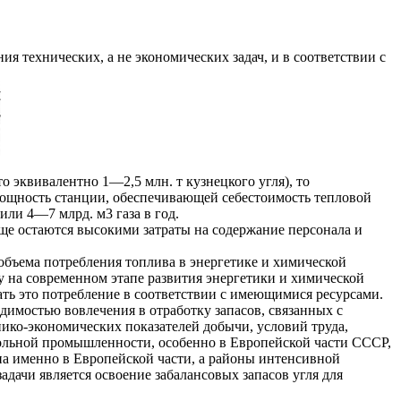
я технических, а не экономических задач, и в соответствии с
эквивалентно 1—2,5 млн. т кузнецкого угля), то
са мощность станции, обеспечивающей себестоимость тепловой
или 4—7 млрд. м3 газа в год.
ще остаются высокими затраты на содержание персонала и
объема потребления топлива в энергетике и химической
у на современном этапе развития энергетики и химической
ть это потребление в соответствии с имеющимися ресурсами.
одимостью вовлечения в отработку запасов, связанных с
ко-экономических показателей добычи, условий труда,
гольной промышленности, особенно в Европейской части СССР,
ена именно в Европейской части, а районы интенсивной
дачи является освоение забалансовых запасов угля для