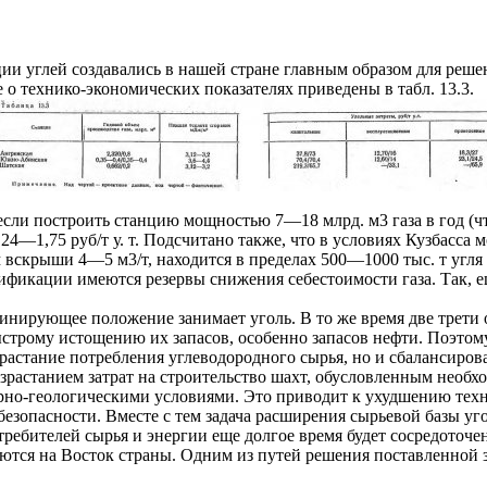
 углей создавались в нашей стране главным образом для решени
о технико-экономических показателях приведены в табл. 13.3.
и построить станцию мощностью 7—18 млрд. м3 газа в год (что 
2,24—1,75 руб/т у. т. Подсчитано также, что в условиях Кузбас
вскрыши 4—5 м3/т, находится в пределах 500—1000 тыс. т угля 
ификации имеются резервы снижения себестоимости газа. Так, е
нирующее положение занимает уголь. В то же время две трети 
ыстрому истощению их запасов, особенно запасов нефти. Поэтом
астание потребления углеводородного сырья, но и сбалансирова
озрастанием затрат на строительство шахт, обусловленным необх
о-геологическими условиями. Это приводит к ухудшению техни
зопасности. Вместе с тем задача расширения сырьевой базы у
отребителей сырья и энергии еще долгое время будет сосредоточ
ются на Восток страны. Одним из путей решения поставленной за