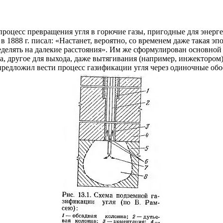
роцесс превращения угля в горючие газы, пригодные для энерг
888 г. писал: «Настанет, вероятно, со временем даже такая эпоха
еделять на далекие расстояния». Им же сформулирован основной
, другое для выхода, даже вытягивания (например, инжектором) 
предложил вести процесс газификации угля через одиночные обо