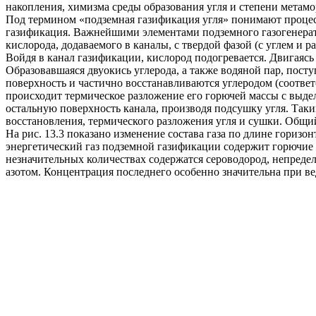
накопления, химизма среды образования угля и степени метам
Под термином «подземная газификация угля» понимают процесс 
газификация. Важнейшими элементами подземного газогенерат
кислорода, додаваемого в каналы, с твердой фазой (с углем 
Войдя в канал газификации, кислород подогревается. Двигаясь д
Образовавшаяся двуокись углерода, а также водяной пар, пос
поверхность и частично восстанавливаются углеродом (соответ
происходит термическое разложение его горючей массы с выде
остальную поверхность канала, производя подсушку угля. Таки
восстановления, термического разложения угля и сушки. Общи
На рис. 13.3 показано изменение состава газа по длине горизо
энергетический газ подземной газификации содержит горючие 
незначительных количествах содержатся сероводород, непредел
азотом. Концентрация последнего особенно значительна при ве