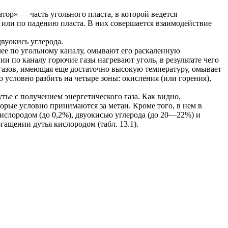
тор» — часть угольного пласта, в которой ведется
или по падению пласта. В них совершается взаимодействие
двуокись углерода.
лее по угольному каналу, омывают его раскаленную
и по каналу горючие газы нагревают уголь, в результате чего
 газов, имеющая еще достаточно высокую температуру, омывает
 условно разбить на четыре зоны: окисления (или горения),
тье с получением энергетического газа. Как видно,
орые условно принимаются за метан. Кроме того, в нем в
ислородом (до 0,2%), двуокисью углерода (до 20—22%) и
гащении дутья кислородом (табл. 13.1).