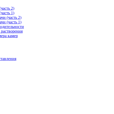
часть 2)
часть 1)
чи (часть 2)
чи (часть 1)
одительности
 растворения
мера камер
ставления