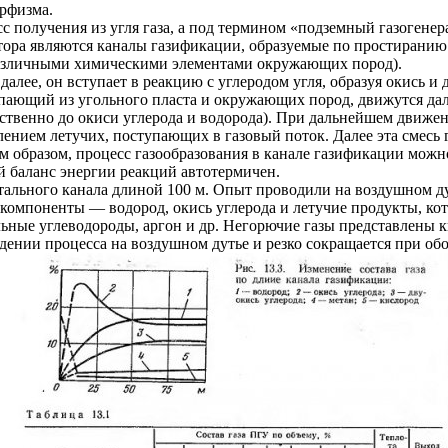
орфизма.
получения из угля газа, а под термином «подземный газогенера
ора являются каналы газификации, образуемые по простиранию 
и различными химическими элементами окружающих пород).
алее, он вступает в реакцию с углеродом угля, образуя окись и 
тупающий из угольного пласта и окружающих пород, движутся да
ственно до окиси углерода и водорода). При дальнейшем движени
лением летучих, поступающих в газовый поток. Далее эта смесь
м образом, процесс газообразования в канале газификации можно
й баланс энергии реакций автотермичен.
нтального канала длиной 100 м. Опыт проводили на воздушном ду
компоненты — водород, окись углерода и летучие продукты, кот
ьные углеводороды, аргон и др. Негорючие газы представлены к
дении процесса на воздушном дутье и резко сокращается при обо