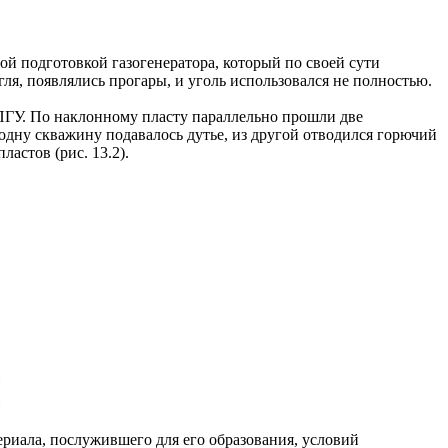
й подготовкой газогенератора, который по своей сути
ля, появлялись прогары, и уголь использовался не полностью.
ПГУ. По наклонному пласту параллельно прошли две
одну скважину подавалось дутье, из другой отводился горючий
астов (рис. 13.2).
ериала, послужившего для его образования, условий