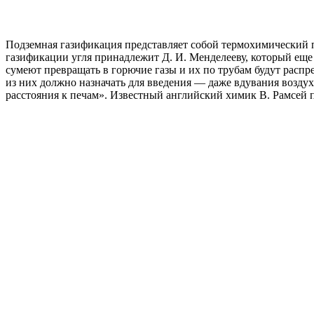
Подземная газификация представляет собой термохимический п
газификации угля принадлежит Д. И. Менделееву, который еще в 1
сумеют превращать в горючие газы и их по трубам будут распр
из них должно назначать для введения — даже вдувания воздуха
расстояния к печам». Известный английский химик В. Рамсей 