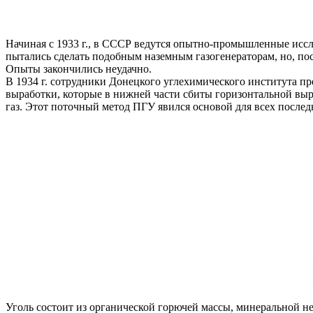
Начиная с 1933 г., в СССР ведутся опытно-промышленные иссл
пытались сделать подобным наземным газогенераторам, но, поск
Опыты закончились неудачно.
В 1934 г. сотрудники Донецкого углехимического института п
выработки, которые в нижней части сбиты горизонтальной выр
газ. Этот поточный метод ПГУ явился основой для всех послед
Уголь состоит из органической горючей массы, минеральной не