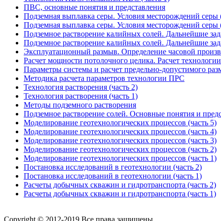
ПВС, основные понятия и представления
Подземная выплавка серы. Условия месторождений серы (
Подземная выплавка серы. Условия месторождений серы (
Подземное растворение калийных солей. Дальнейшие зада
Подземное растворение калийных солей. Дальнейшие зада
Эксплуатационный размыв. Определение часовой произв
Расчет мощности потолочного целика. Расчет технологии
Параметры системы и расчет предельно-допустимого раз
Методика расчета параметров технологии ПРС
Технология растворения (часть 2)
Технология растворения (часть 1)
Методы подземного растворения
Подземное растворение солей. Основные понятия и пред
Моделирование геотехнологических процессов (часть 5)
Моделирование геотехнологических процессов (часть 4)
Моделирование геотехнологических процессов (часть 3)
Моделирование геотехнологических процессов (часть 2)
Моделирование геотехнологических процессов (часть 1)
Постановка исследований в геотехнологии (часть 2)
Постановка исследований в геотехнологии (часть 1)
Расчеты добычных скважин и гидротранспорта (часть 2)
Расчеты добычных скважин и гидротранспорта (часть 1)
Copyright © 2012-2019 Все права защищены.