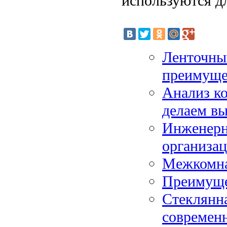
используются д
Ленточны
преимуще
Анализ ко
делаем в
Инженерн
организа
Межкомна
Преимуще
Стеклянна
современ