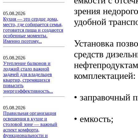
емкости с отсеч
зрения недорог
05.08.2026
Кухня — это сердце дома,
удобной трансп
место, где собирается семья,
готовится пища и создаются
особенные моменты.
Установка позв
Именно поэтому...
средств дизель
05.08.2026
нефтепродуктам
Утепление балконов и
лоджий стало важной
комплектацией:
задачей для владельцев
квартир, стремящихся
повысить
энергоэффективность...
• заправочный п
05.08.2026
Правильная организация
• емкость;
освещения в кухне и
столовой зоне — важный
аспект комфорта,
функциональности и