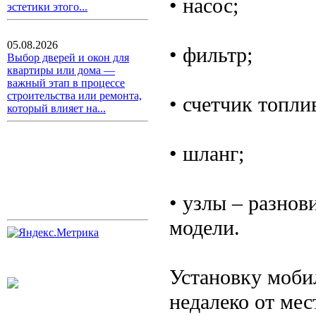
• насос;
эстетики этого...
05.08.2026
• фильтр;
Выбор дверей и окон для
квартиры или дома —
важный этап в процессе
строительства или ремонта,
• счетчик топли
который влияет на...
• шланг;
• узлы – разнов
модели.
Установку моб
недалеко от мес