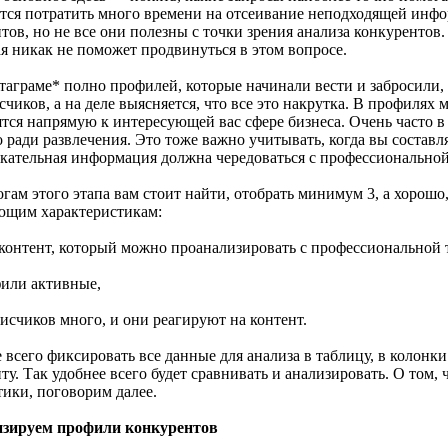
тся потратить много времени на отсеивание неподходящей инфо
нтов, но не все они полезны с точки зрения анализа конкуренто
ая никак не поможет продвинуться в этом вопросе.
таграме* полно профилей, которые начинали вести и забросили,
чиков, а на деле выясняется, что все это накрутка. В профилях 
ятся напрямую к интересующей вас сфере бизнеса. Очень часто в
 ради развлечения. Это тоже важно учитывать, когда вы составл
екательная информация должна чередоваться с профессиональной,
гам этого этапа вам стоит найти, отобрать минимум 3, а хорошо
ющим характеристикам:
ь контент, который можно проанализировать с профессиональной 
фили активные,
исчиков много, и они реагируют на контент.
 всего фиксировать все данные для анализа в таблицу, в колон
ту. Так удобнее всего будет сравнивать и анализировать. О том
тики, поговорим далее.
зируем профили конкурентов