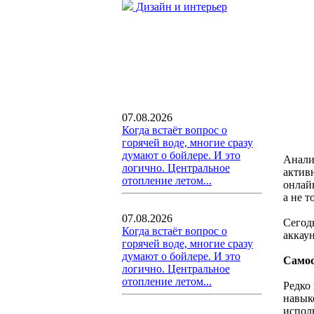
Дизайн и интерьер
07.08.2026
Когда встаёт вопрос о
горячей воде, многие сразу
думают о бойлере. И это
Анали
логично. Центральное
активн
отопление летом...
онлай
а не т
07.08.2026
Сегод
Когда встаёт вопрос о
аккаун
горячей воде, многие сразу
думают о бойлере. И это
Самос
логично. Центральное
отопление летом...
Редко
навык
исполн