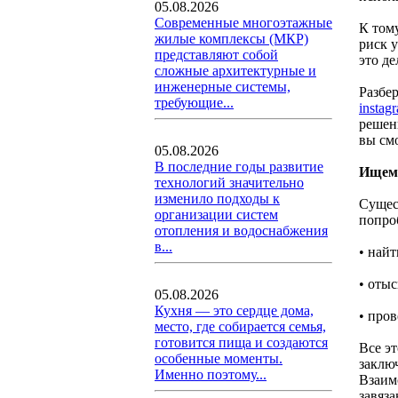
05.08.2026
Современные многоэтажные
К тому
жилые комплексы (МКР)
риск 
представляют собой
это де
сложные архитектурные и
инженерные системы,
Разбе
требующие...
instag
решен
вы см
05.08.2026
В последние годы развитие
Ищем 
технологий значительно
изменило подходы к
Сущес
организации систем
попроб
отопления и водоснабжения
в...
• най
• отыс
05.08.2026
Кухня — это сердце дома,
• пров
место, где собирается семья,
готовится пища и создаются
Все эт
особенные моменты.
заключ
Именно поэтому...
Взаим
завяз