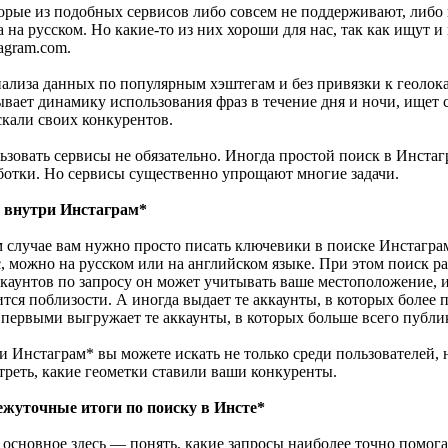
орые из подобных сервисов либо совсем не поддерживают, либ
 на русском. Но какие-то из них хороши для нас, так как ищут 
agram.com.
нализа данных по популярным хэштегам и без привязки к геолока
ывает динамику использования фраз в течение дня и ночи, ищет 
скали своих конкурентов.
ьзовать сервисы не обязательно. Иногда простой поиск в Инстаг
ботки. Но сервисы существенно упрощают многие задачи.
внутри Инстаграм*
м случае вам нужно просто писать ключевики в поиске Инстагр
с, можно на русском или на английском языке. При этом поиск р
каунтов по запросу он может учитывать ваше местоположение, и 
тся поблизости. А иногда выдает те аккаунты, в которых более 
 первыми выгружает те аккаунты, в которых больше всего публи
и Инстаграм* вы можете искать не только среди пользователей, 
треть, какие геометки ставили ваши конкуренты.
жуточные итоги по поиску в Инсте*
 основное здесь — понять, какие запросы наиболее точно помог