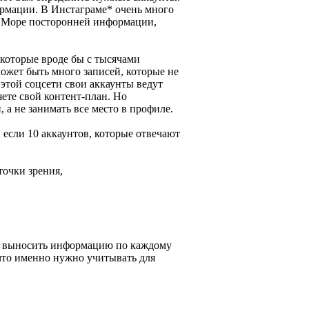
рмации. В Инстаграме* очень много
в. Море посторонней информации,
 которые вроде бы с тысячами
может быть много записей, которые не
 этой соцсети свои аккаунты ведут
яете свой контент-план. Но
 а не занимать все место в профиле.
, если 10 аккаунтов, которые отвечают
точки зрения,
ки выносить информацию по каждому
, что именно нужно учитывать для