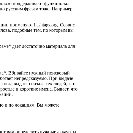
о плохо поддерживают функционал
и по русским фразам тоже. Например,
ции применяют hashtags.org. Сервис
слова, подобные тем, по которым вы
раме* дает достаточно материала для
ама*. Вбивайте нужный поисковый
аботает непредсказуемо. При выдаче
тогда выдаст сначала тех людей, кто
простые и короткие имена. Бывает, что
каций.
но и по локациям. Вы можете
ают вам определить нужные аккаунты.