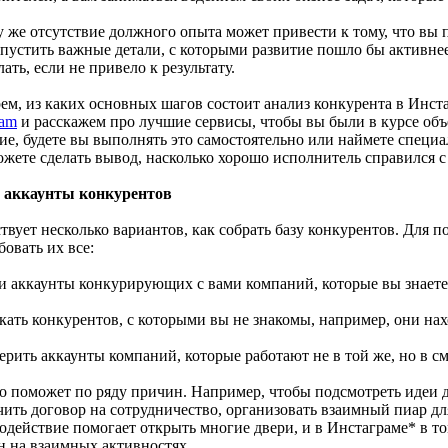
 же отсутствие должного опыта может привести к тому, что вы п
упустить важные детали, с которыми развитие пошло бы активнее
лать, если не привело к результату.
рем, из каких основных шагов состоит анализ конкурента в Инс
ram
и расскажем про лучшие сервисы, чтобы вы были в курсе объ
ие, будете вы выполнять это самостоятельно или наймете специ
ожете сделать вывод, насколько хорошо исполнитель справился с
аккаунты конкурентов
твует несколько вариантов, как собрать базу конкурентов. Для 
овать их все:
ти аккаунты конкурирующих с вами компаний, которые вы знаете
кать конкурентов, с которыми вы не знакомы, например, они нах
ерить аккаунты компаний, которые работают не в той же, но в с
о поможет по ряду причин. Например, чтобы подсмотреть идеи дл
ить договор на сотрудничество, организовать взаимный пиар для
одействие помогает открыть многие двери, и в Инстаграме* в т
ан на взаимных активностях.