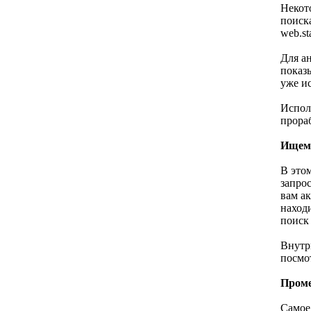
Некот
поиска
web.st
Для а
показ
уже и
Испол
прора
Ищем 
В это
запро
вам ак
находи
поиск
Внутр
посмо
Проме
Самое