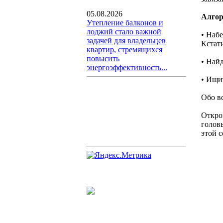
05.08.2026
Алгор
Утепление балконов и
лоджий стало важной
• Наб
задачей для владельцев
Кстат
квартир, стремящихся
повысить
• Най
энергоэффективность...
• Ищи
Обо в
Откро
голов
этой с