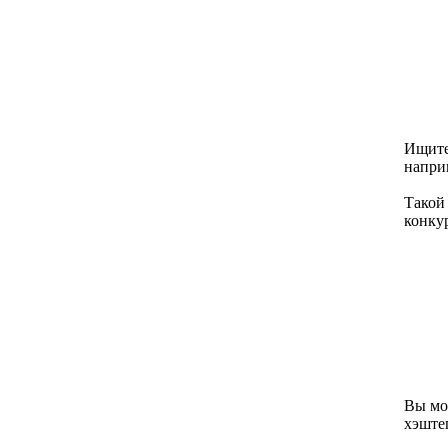
Ищите
наприм
Такой
конку
Вы мо
хэште