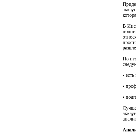
Приде
аккау
котор
В Инс
подпис
относ
просто
развл
По ито
следу
• ест
• про
• подп
Лучше
аккаун
анали
Анали