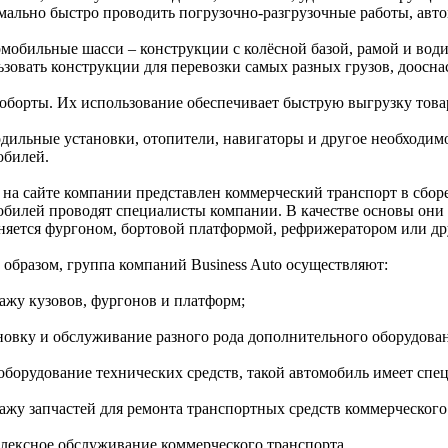
мально быстро проводить погрузочно-разгрузочные работы, автом
омобильные шасси – конструкции с колёсной базой, рамой и води
ьзовать конструкции для перевозки самых разных грузов, доосн
роборты. Их использование обеспечивает быструю выгрузку това
одильные установки, отопители, навигаторы и другое необходим
обилей.
 на сайте компании представлен коммерческий транспорт в сбор
обилей проводят специалисты компании. В качестве основы они 
няется фургоном, бортовой платформой, рефрижератором или др
 образом, группа компаний Business Auto осуществляют:
дажу кузовов, фургонов и платформ;
ановку и обслуживание разного рода дополнительного оборудова
еоборудование технических средств, такой автомобиль имеет сп
дажу запчастей для ремонта транспортных средств коммерческого
плексное обслуживание коммерческого транспорта.