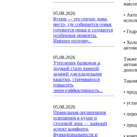
макси
05.08.2026
• Авт
Кухня — это сердце дома,
испол
место, где собирается семья,
готовится пища и создаются
• Гид
особенные моменты.
Именно поэтому...
• Хол
автом
05.08.2026
Также
Утепление балконов и
автом
лоджий стало важной
допол
задачей для владельцев
квартир, стремящихся
Таким
повысить
энергоэффективность...
• про
• уст
05.08.2026
Правильная организация
• пер
освещения в кухне и
столовой зоне — важный
• про
аспект комфорта,
функциональности и
• ком