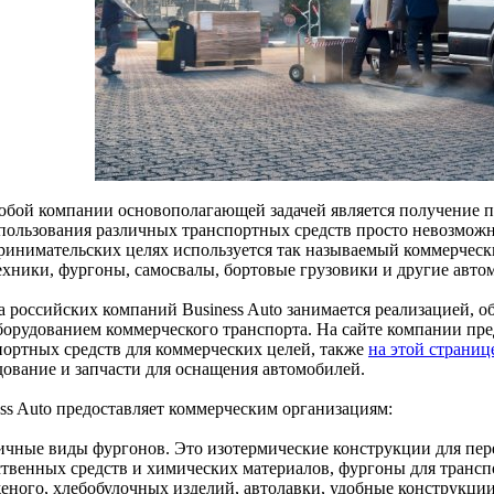
юбой компании основополагающей задачей является получение пр
спользования различных транспортных средств просто невозможн
ринимательских целях используется так называемый коммерческ
ехники, фургоны, самосвалы, бортовые грузовики и другие авто
а российских компаний Business Auto занимается реализацией, 
борудованием коммерческого транспорта. На сайте компании пр
портных средств для коммерческих целей, также
на этой страниц
дование и запчасти для оснащения автомобилей.
ess Auto предоставляет коммерческим организациям:
личные виды фургонов. Это изотермические конструкции для пер
ственных средств и химических материалов, фургоны для тран
еного, хлебобулочных изделий, автолавки, удобные конструкци