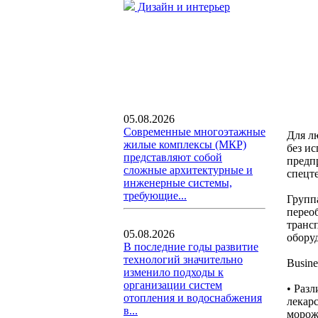
Дизайн и интерьер
05.08.2026
Современные многоэтажные
Для л
жилые комплексы (МКР)
без и
представляют собой
предп
сложные архитектурные и
спецт
инженерные системы,
требующие...
Групп
перео
транс
05.08.2026
обору
В последние годы развитие
технологий значительно
Busin
изменило подходы к
организации систем
• Раз
отопления и водоснабжения
лекар
в...
морож