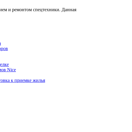
ием и ремонтом спецтехники. Данная
а
оров
елке
мов Nice
товка к приемке жилья