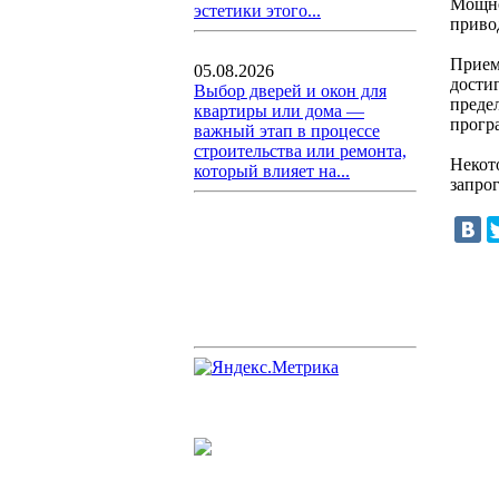
Мощно
эстетики этого...
приво
Прием
05.08.2026
дости
Выбор дверей и окон для
преде
квартиры или дома —
прогр
важный этап в процессе
строительства или ремонта,
Некот
который влияет на...
запро