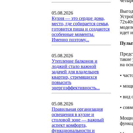
четыр
Выгод
05.08.2026
Устро
Кухня — это сердце дома,
72x40
место, где собирается семья,
модел
готовится пища и создаются
идет 
особенные моменты.
Именно поэтому...
Пульт
Предс
05.08.2026
такие
Утепление балконов и
на ос
лоджий стало важной
задачей для владельцев
• част
квартир, стремящихся
повысить
• мощ
энергоэффективность...
• вид 
05.08.2026
• сов
Правильная организация
освещения в кухне и
Мощно
столовой зоне — важный
функц
аспект комфорта,
функциональности и