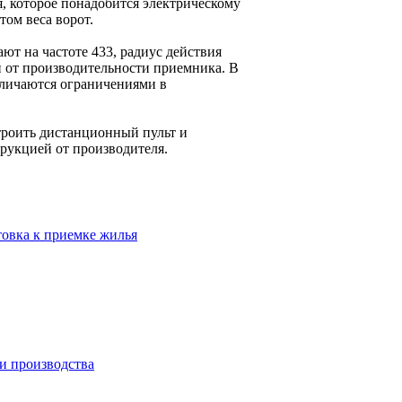
я, которое понадобится электрическому
ом веса ворот.
ют на частоте 433, радиус действия
и от производительности приемника. В
тличаются ограничениями в
троить дистанционный пульт и
рукцией от производителя.
товка к приемке жилья
и производства