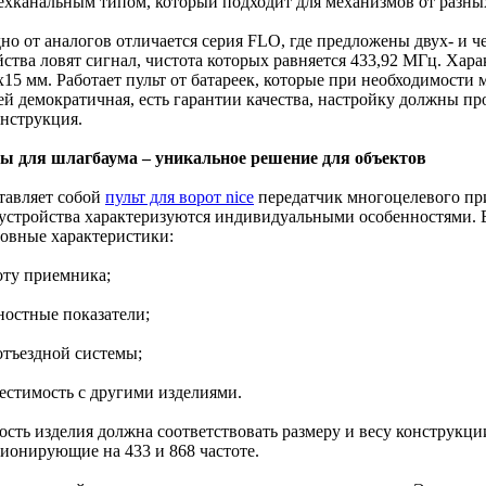
ехканальным типом, который подходит для механизмов от разны
но от аналогов отличается серия FLO, где предложены двух- и 
йства ловят сигнал, чистота которых равняется 433,92 МГц. Хар
x15 мм. Работает пульт от батареек, которые при необходимости
ей демократичная, есть гарантии качества, настройку должны п
инструкция.
ы для шлагбаума – уникальное решение для объектов
тавляет собой
пульт для ворот nice
передатчик многоцелевого пр
 устройства характеризуются индивидуальными особенностями.
новные характеристики:
оту приемника;
ностные показатели;
отъездной системы;
местимость с другими изделиями.
сть изделия должна соответствовать размеру и весу конструкци
ионирующие на 433 и 868 частоте.