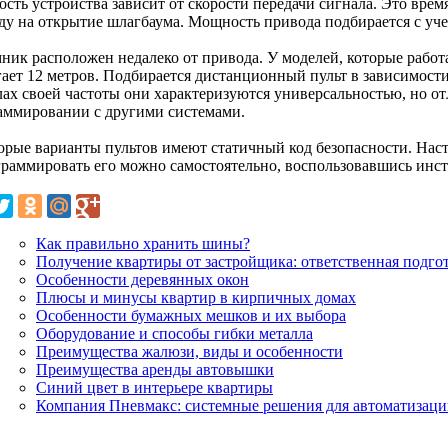
сть устройства зависит от скорости передачи сигнала. Это врем
ду на открытие шлагбаума. Мощность привода подбирается с учет
ник расположен недалеко от привода. У моделей, которые работа
гает 12 метров. Подбирается дистанционный пульт в зависимост
лах своей частоты они характеризуются универсальностью, но о
аммировании с другими системами.
орые варианты пультов имеют статичный код безопасности. Нас
граммировать его можно самостоятельно, воспользовавшись инст
Как правильно хранить шины?
Получение квартиры от застройщика: ответственная подго
Особенности деревянных окон
Плюсы и минусы квартир в кирпичных домах
Особенности бумажных мешков и их выбора
Оборудование и способы гибки металла
Преимущества жалюзи, виды и особенности
Преимущества аренды автовышки
Синий цвет в интерьере квартиры
Компания Пневмакс: системные решения для автоматизаци