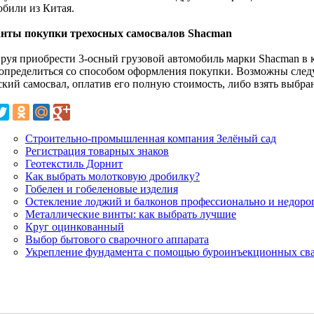
обили из Китая.
нты покупки трехосных самосвалов Shacman
руя приобрести 3-осный грузовой автомобиль марки Shacman 
 определиться со способом оформления покупки. Возможны сле
ский самосвал, оплатив его полную стоимость, либо взять выбра
Строительно-промышленная компания Зелёный сад
Регистрация товарных знаков
Геотекстиль Дорнит
Как выбрать молотковую дробилку?
Гобелен и гобеленовые изделия
Остекление лоджий и балконов профессионально и недоро
Металлические винты: как выбрать лучшие
Круг оцинкованный
Выбор бытового сварочного аппарата
Укрепление фундамента с помощью буроинъекционных св