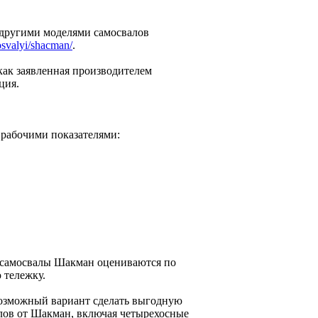
 другими моделями самосвалов
osvalyi/shacman/
.
как заявленная производителем
ция.
рабочими показателями:
 самосвалы Шакман оцениваются по
 тележку.
возможный вариант сделать выгодную
алов от Шакман, включая четырехосные