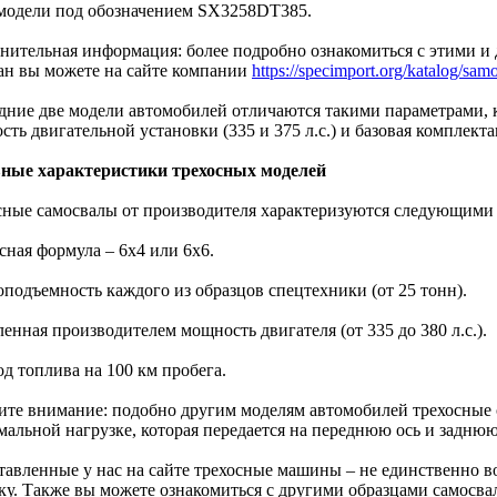
 модели под обозначением SX3258DT385.
нительная информация: более подробно ознакомиться с этими и
н вы можете на сайте компании
https://specimport.org/katalog/sam
дние две модели автомобилей отличаются такими параметрами, 
ть двигательной установки (335 и 375 л.с.) и базовая комплекта
ные характеристики трехосных моделей
сные самосвалы от производителя характеризуются следующими 
сная формула – 6х4 или 6х6.
оподъемность каждого из образцов спецтехники (от 25 тонн).
ленная производителем мощность двигателя (от 335 до 380 л.с.).
од топлива на 100 км пробега.
ите внимание: подобно другим моделям автомобилей трехосные
мальной нагрузке, которая передается на переднюю ось и заднюю
тавленные у нас на сайте трехосные машины – не единственно 
ку. Также вы можете ознакомиться с другими образцами самосв