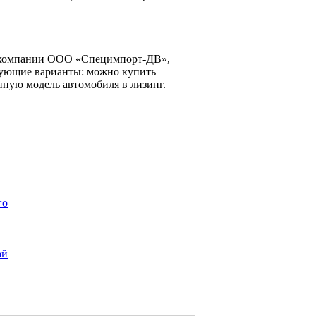
в компании ООО «Специмпорт-ДВ»,
дующие варианты: можно купить
нную модель автомобиля в лизинг.
го
ай