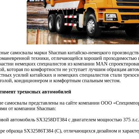
сные самосвалы марки Shacman китайско-немецкого производства
оманевренной техники, отличающейся хорошей проходимостью 
частии немецких специалистов из компании MAN спроектирован 
ой, которая по комфортности не уступает лучшим образцам авто
стных усилий китайских и немецких специалистов стали трехос
толой, кондиционером и комфортным спальным местом.
тимент трехосных автомобилей
ые самосвалы представлены на сайте компании ООО «Специмп
ями от компании Shacman:
зовой автомобиль SX3258DT384 с двигателем мощностью 375 л.с.
ыре образца SX32586T384 (С), отличающихся дизайном и характе