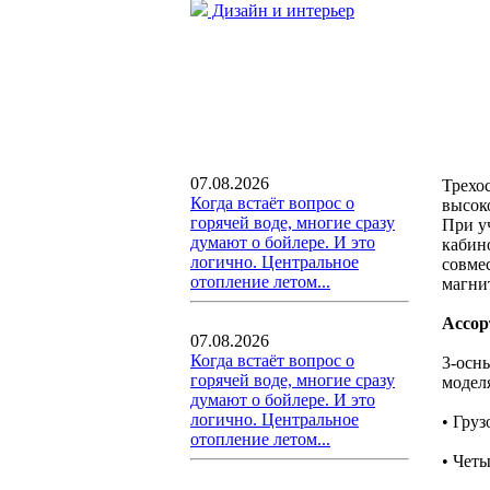
Дизайн и интерьер
07.08.2026
Трехо
Когда встаёт вопрос о
высок
горячей воде, многие сразу
При у
думают о бойлере. И это
кабин
логично. Центральное
совме
отопление летом...
магни
Ассор
07.08.2026
Когда встаёт вопрос о
3-осн
горячей воде, многие сразу
модел
думают о бойлере. И это
логично. Центральное
• Гру
отопление летом...
• Чет