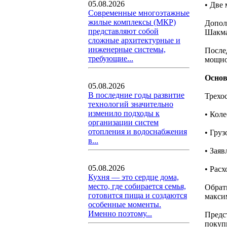
05.08.2026
• Две
Современные многоэтажные
жилые комплексы (МКР)
Допол
представляют собой
Шакма
сложные архитектурные и
инженерные системы,
После
требующие...
мощнос
Основ
05.08.2026
В последние годы развитие
Трехо
технологий значительно
изменило подходы к
• Коле
организации систем
отопления и водоснабжения
• Груз
в...
• Заяв
05.08.2026
• Расх
Кухня — это сердце дома,
место, где собирается семья,
Обрат
готовится пища и создаются
макси
особенные моменты.
Именно поэтому...
Предс
покуп