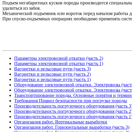
Подъем негабаритных кусков породы производится специальн
удалиться из забоя.
Механический подъемник или вороток перед началом работы до
При спуско-подъемных операциях необходимо применять систем
Параметры электровозной откатки (часть 2)
Параметры электровозной откатки (часть 1)
Вагонетки и рельсовые пути (часть 3)
Вагонетки и рельсовые пути (часть 2)
Вагонетки и рельсовые пути (часть 1)
Оборудование электровозной откатки. Электровозы (часть
Оборудование электровозной откатки. Электровозы (часть
Транспортирование породы. Основные понятия и терми
Требования Правил безопасности при погрузке породы
Производительность погрузочного оборудования (часть 3
Производительность погрузочного оборудования (часть 2
Производительность погрузочного оборудования (часть 1
Организация работ. Вертикальные выработки
Организация работ. Горизонтальные выработки (часть 3)