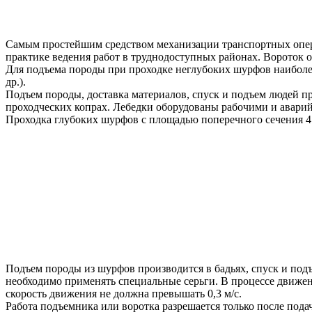
Самым простейшим средством механизации транспортных опера
практике ведения работ в труднодоступных районах. Вороток о
Для подъема породы при проходке неглубоких шурфов наибо
др.).
Подъем породы, доставка материалов, спуск и подъем людей 
проходческих копрах. Лебедки оборудованы рабочими и авари
Проходка глубоких шурфов с площадью поперечного сечения 4
Подъем породы из шурфов производится в бадьях, спуск и подъ
необходимо применять специальные серьги. В процессе движе
скорость движения не должна превышать 0,3 м/с.
Работа подъемника или воротка разрешается только после пода