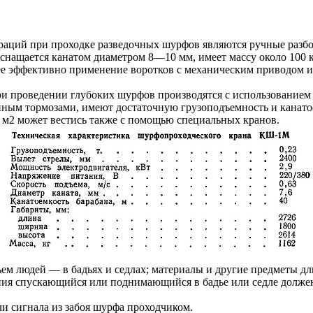
ций при проходке разведочных шурфов являются ручные разбор
снащается канатом диаметром 8—10 мм, имеет массу около 100 к
лее эффективно применение воротков с механическим привод
при проведении глубоких шурфов производятся с использованием
йным тормозами, имеют достаточную грузоподъемность и канатое
 м2 может вестись также с помощью специальных кранов.
ем людей — в бадьях и седлах; материалы и другие предметы дли
ния спускающийся или поднимающийся в бадье или седле должен
чи сигнала из забоя шурфа проходчиком.