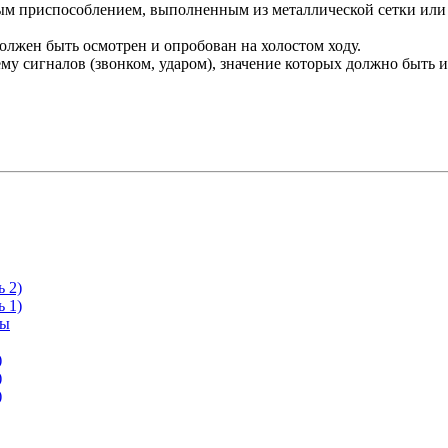
ым приспособлением, выполненным из металлической сетки или
лжен быть осмотрен и опробован на холостом ходу.
у сигналов (звонком, ударом), значение которых должно быть 
 2)
 1)
ны
)
)
)