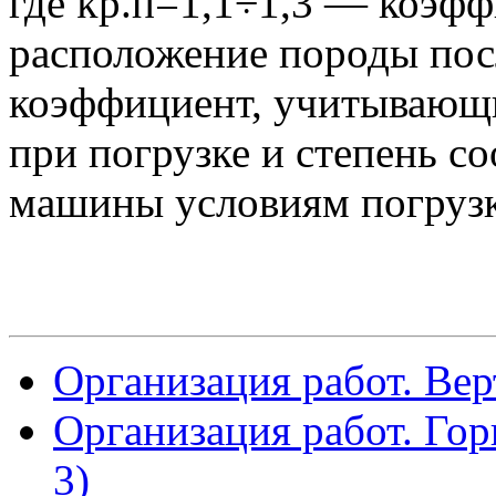
где kр.п=1,1÷1,3 — коэф
расположение породы пос
коэффициент, учитывающ
при погрузке и степень со
машины условиям погрузк
Организация работ. Ве
Организация работ. Гор
3)