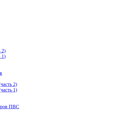
 2)
 1)
в
часть 2)
часть 1)
тров ПВС