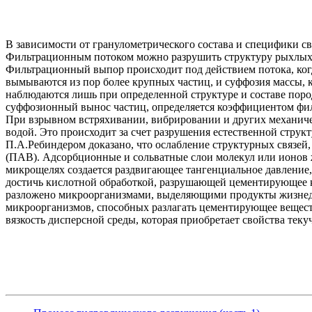
В зависимости от гранулометрического состава и специфики 
Фильтрационным потоком можно разрушить структуру рыхлых 
Фильтрационный выпор происходит под действием потока, ког
вымываются из пор более крупных частиц, и суффозия массы,
наблюдаются лишь при определенной структуре и составе поро
суффозионный вынос частиц, определяется коэффициентом фи
При взрывном встряхивании, вибрировании и других механичес
водой. Это происходит за счет разрушения естественной стру
П.А.Ребиндером доказано, что ослабление структурных связей
(ПАВ). Адсорбционные и сольватные слои молекул или ионов 
микрощелях создается раздвигающее тангенциальное давление
достичь кислотной обработкой, разрушающей цементирующее к
разложено микроорганизмами, выделяющими продукты жизнеде
микроорганизмов, способных разлагать цементирующее вещест
вязкость дисперсной среды, которая приобретает свойства теку