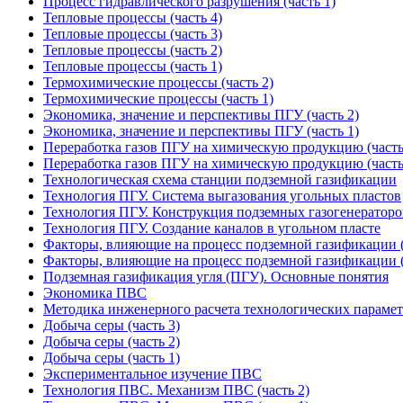
Процесс гидравлического разрушения (часть 1)
Тепловые процессы (часть 4)
Тепловые процессы (часть 3)
Тепловые процессы (часть 2)
Тепловые процессы (часть 1)
Термохимические процессы (часть 2)
Термохимические процессы (часть 1)
Экономика, значение и перспективы ПГУ (часть 2)
Экономика, значение и перспективы ПГУ (часть 1)
Переработка газов ПГУ на химическую продукцию (часть
Переработка газов ПГУ на химическую продукцию (часть
Технологическая схема станции подземной газификации
Технология ПГУ. Система выгазования угольных пластов
Технология ПГУ. Конструкция подземных газогенераторо
Технология ПГУ. Создание каналов в угольном пласте
Факторы, влияющие на процесс подземной газификации (
Факторы, влияющие на процесс подземной газификации (
Подземная газификация угля (ПГУ). Основные понятия
Экономика ПВС
Методика инженерного расчета технологических параме
Добыча серы (часть 3)
Добыча серы (часть 2)
Добыча серы (часть 1)
Экспериментальное изучение ПВС
Технология ПВС. Механизм ПВС (часть 2)