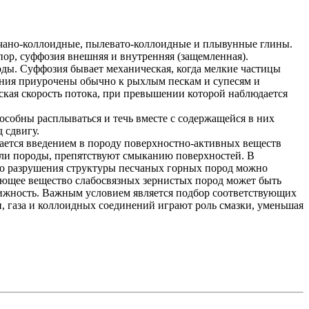
счано-коллоидные, пылевато-коллоидные и плывунные глины.
р, суффозия внешняя и внутренняя (защемленная).
ды. Суффозия бывает механическая, когда мелкие частицы
ения приурочены обычно к рыхлым пескам и супесям и
ская скорость потока, при превышении которой наблюдается
собны расплываться и течь вместе с содержащейся в них
 сдвигу.
ается введением в породу поверхностно-активных веществ
ели породы, препятствуют смыканию поверхностей. В
ого разрушения структуры песчаных горных пород можно
ующее вещество слабосвязных зернистых пород может быть
жность. Важным условием является подбор соответствующих
 газа и коллоидных соединений играют роль смазки, уменьшая