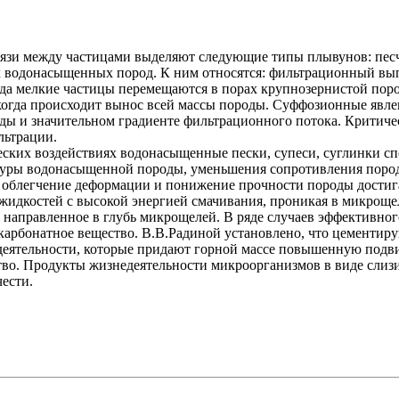
связи между частицами выделяют следующие типы плывунов: пе
водонасыщенных пород. К ним относятся: фильтрационный выпо
да мелкие частицы перемещаются в порах крупнозернистой поро
 когда происходит вынос всей массы породы. Суффозионные явл
ды и значительном градиенте фильтрационного потока. Критиче
льтрации.
ких воздействиях водонасыщенные пески, супеси, суглинки спо
ктуры водонасыщенной породы, уменьшения сопротивления пород
, облегчение деформации и понижение прочности породы достиг
жидкостей с высокой энергией смачивания, проникая в микрощ
, направленное в глубь микрощелей. В ряде случаев эффективн
арбонатное вещество. В.В.Радиной установлено, что цементир
ятельности, которые придают горной массе повышенную подви
во. Продукты жизнедеятельности микроорганизмов в виде слизи,
чести.