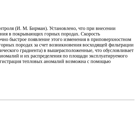
троля (И. М. Бирман). Установлено, что при внесении
ения в покрывающих горных породах. Скорость
очно быстрое появление этого изменения в приповерхностном
орных породах за счет возникновения восходящей фильтрации
ического градиента) в вышерасположенные, что обусловливает
аномалий и их распределения по площади эксплуатируемого
Регистрация тепловых аномалий возможна с помощью