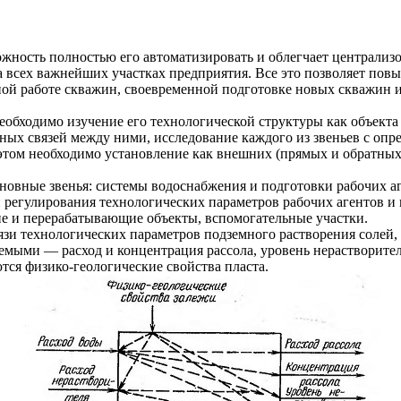
ожность полностью его автоматизировать и облегчает централ
на всех важнейших участках предприятия. Все это позволяет по
ьной работе скважин, своевременной подготовке новых скважин
еобходимо изучение его технологической структуры как объекта
мных связей между ними, исследование каждого из звеньев с о
этом необходимо установление как внешних (прямых и обратных
новные звенья: системы водоснабжения и подготовки рабочих аг
 регулирования технологических параметров рабочих агентов и
е и перерабатывающие объекты, вспомогательные участки.
связи технологических параметров подземного растворения соле
руемыми — расход и концентрация рассола, уровень нераствори
ся физико-геологические свойства пласта.