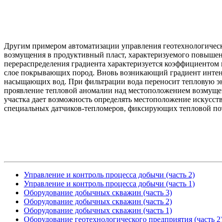
Другим примером автоматизации управления геотехнологически
возмущения в продуктивный пласт, характеризуемого повышен
перераспределения градиента характеризуется коэффициентом 
слое покрывающих пород. Вновь возникающий градиент интен
насыщающих вод. При фильтрации вода переносит тепловую эне
проявление тепловой аномалии над местоположением возмущен
участка дает возможность определять местоположение искусст
специальных датчиков-тепломеров, фиксирующих тепловой пот
Управление и контроль процесса добычи (часть 2)
Управление и контроль процесса добычи (часть 1)
Оборудование добычных скважин (часть 3)
Оборудование добычных скважин (часть 2)
Оборудование добычных скважин (часть 1)
Оборудование геотехнологического предприятия (часть 2