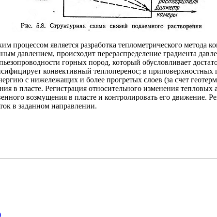
м процессом является разработка теплометрического метода кон
ным давлением, происходит перераспределение градиента давл
пьезопроводности горных пород, который обусловливает достат
сифицирует конвективный теплоперенос; в приповерхностных г
ргию с нижележащих и более прогретых слоев (за счет геотерм
ия в пласте. Регистрация относительного изменения тепловых 
венного возмущения в пласте и контролировать его движение. 
ок в заданном направлении.
)