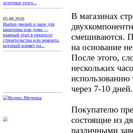
эстетики этого...
В магазинах ст
05.08.2026
двухкомпонентн
Выбор дверей и окон для
квартиры или дома —
смешиваются. П
важный этап в процессе
строительства или ремонта,
на основание не
который влияет на...
После этого, с
нескольких часо
использованию т
через 7-10 дней.
Покупателю пре
состоящие из д
различными зав