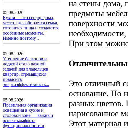
на стены дома, 
предметы мебел
05.08.2026
Кухня — это сердце дома,
поверхности мо
место, где собирается семья,
готовится пища и создаются
необходимости, 
особенные моменты.
Именно поэтому...
При этом можно
05.08.2026
Утепление балконов и
Отличительные
лоджий стало важной
задачей для владельцев
квартир, стремящихся
повысить
Это отличный со
энергоэффективность...
основание. По 
05.08.2026
разных цветов.
Правильная организация
освещения в кухне и
нарисованное мо
столовой зоне — важный
аспект комфорта,
Этот материал 
функциональности и