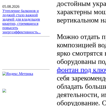
достойным укра
05.08.2026
характерны мощ
Утепление балконов и
лоджий стало важной
вертикальном н
задачей для владельцев
квартир, стремящихся
повысить
энергоэффективность...
Можно отдать п
композицией во
ярко смотрятся 
оборудованы под
фонтан под клю
себя зарекомен
обладать больш
деятельности, 
оборудование. 