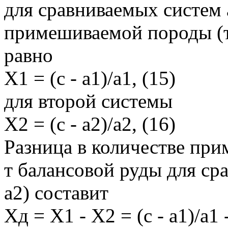
для сравниваемых систем 
примешиваемой породы (т)
равно
Х1 = (с - а1)/а1, (15)
для второй системы
Х2 = (с - а2)/а2, (16)
Разница в количестве пр
т балансовой руды для ср
а2) составит
Хд = Х1 - Х2 = (с - а1)/а1 - 