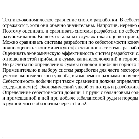
Технико-экономическое сравнение систем разработки. В себес
отражаются, хотя они обычно значительны. Напротив, нередк
Поэтому оценивать и сравнивать системы разработки по себест
разубоживания. Во всех остальных случаях такая оценка приво
Можно сравнивать системы разработки по себестоимости конеч
полно оценить экономическую эффективность системы разработк
Оценивать экономическую эффективность систем разработки с
отношения этой прибыли к сумме капиталовложений в горное 
Но расчеты по определению суммы годовой прибыли горного 
Применительно к выбору систем разработки для части месторо
учетом экономического ущерба, вызываемого разными по вели
Себестоимость добычи при таком сравнении должна определять
содержанием (с). Экономический ущерб от потерь и разубожива
Определение себестоимости добычи 1 т руды с балансовым сод
и примешанной к ней при добыче забалансовой руды и породы.
в рудной массе обозначим через а1 и а2.