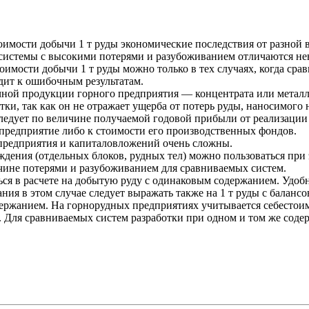
тоимости добычи 1 т руды экономические последствия от разной 
о системы с высокими потерями и разубоживанием отличаются н
оимости добычи 1 т руды можно только в тех случаях, когда ср
дит к ошибочным результатам.
ной продукции горного предприятия — концентрата или металла.
и, так как он не отражает ущерба от потерь руды, наносимого 
ледует по величине получаемой годовой прибыли от реализации
предприятие либо к стоимости его производственных фондов.
предприятия и капиталовложений очень сложны.
ждения (отдельных блоков, рудных тел) можно пользоваться при
чине потерями и разубоживанием для сравниваемых систем.
ся в расчете на добытую руду с одинаковым содержанием. Удобно
ния в этом случае следует выражать также на 1 т руды с баланс
ержанием. На горнорудных предприятиях учитывается себестоим
 Для сравниваемых систем разработки при одном и том же соде