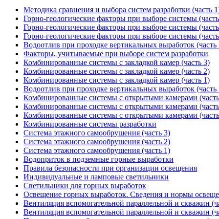
Методика сравнения и выбора систем разработки (часть 1
Горно-геологические факторы при выборе системы (часть
Горно-геологические факторы при выборе системы (часть
Горно-геологические факторы при выборе системы (часть
Водоотлив при проходке вертикальных выработок (часть 
Факторы, учитываемые при выборе систем разработки
Комбинированные системы с закладкой камер (часть 3)
Комбинированные системы с закладкой камер (часть 2)
Комбинированные системы с закладкой камер (часть 1)
Водоотлив при проходке вертикальных выработок (часть 
Комбинированные системы с открытыми камерами (часть
Комбинированные системы с открытыми камерами (часть
Комбинированные системы с открытыми камерами (часть
Комбинированные системы разработки
Система этажного самообрушения (часть 3)
Система этажного самообрушения (часть 2)
Система этажного самообрушения (часть 1)
Водоприток в подземные горные выработки
Правила безопасности при организации освещения
Индивидуальные и ламповые светильники
Светильники для горных выработок
Освещение горных выработок. Сведения и нормы освещ
Вентиляция вспомогательной параллельной и скважин (ча
Вентиляция вспомогательной параллельной и скважин (ча