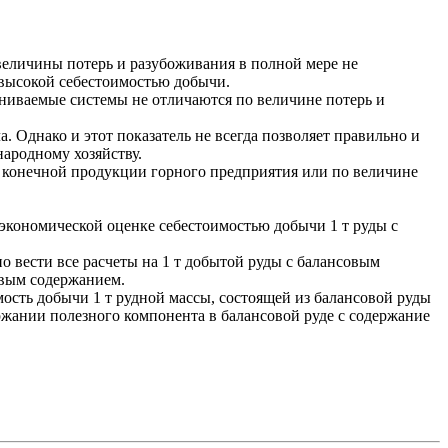
величины потерь и разубоживания в полной мере не
евысокой себестоимостью добычи.
авниваемые системы не отличаются по величине потерь и
 Однако и этот показатель не всегда позволяет правильно и
народному хозяйству.
 конечной продукции горного предприятия или по величине
 экономической оценке себестоимостью добычи 1 т руды с
 вести все расчеты на 1 т добытой руды с балансовым
овым содержанием.
ость добычи 1 т рудной массы, состоящей из балансовой руды
ржании полезного компонента в балансовой руде с содержание