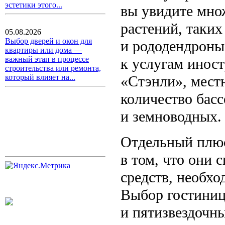
эстетики этого...
вы увидите мно
растений, таких
05.08.2026
Выбор дверей и окон для
и рододендроны 
квартиры или дома —
важный этап в процессе
к услугам инос
строительства или ремонта,
«Стэнли», мест
который влияет на...
количество бас
и земноводных.
Отдельный плюс
в том, что они
средств, необхо
Выбор гостиниц
и пятизвездочн