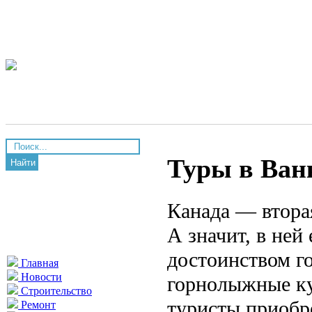
Туры в Ван
Найти
Канада — втора
А значит, в ней
достоинством г
Главная
Новости
горнолыжные ку
Строительство
туристы приоб
Ремонт