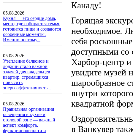
Канаду!
05.08.2026
Горящая экскурс
Кухня — это сердце дома,
место, где собирается семья,
необходимое. Л
готовится пища и создаются
особенные моменты.
себя роскошные 
Именно поэтому...
доступными со 
05.08.2026
Харбор-центр
и 
Утепление балконов и
лоджий стало важной
увидите музей 
задачей для владельцев
квартир, стремящихся
шарообразное с
повысить
энергоэффективность...
внутри которог
квадратной фор
05.08.2026
Правильная организация
освещения в кухне и
Оздоровительн
столовой зоне — важный
аспект комфорта,
в Ванкувер такж
функциональности и