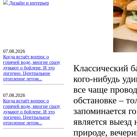
Дизайн и интерьер
07.08.2026
Когда встаёт вопрос о
горячей воде, многие сразу
Классический б
думают о бойлере. И это
логично. Центральное
кого-нибудь уд
отопление летом...
все чаще прово
07.08.2026
обстановке – то
Когда встаёт вопрос о
горячей воде, многие сразу
запоминается г
думают о бойлере. И это
логично. Центральное
является выезд 
отопление летом...
природе, вечери