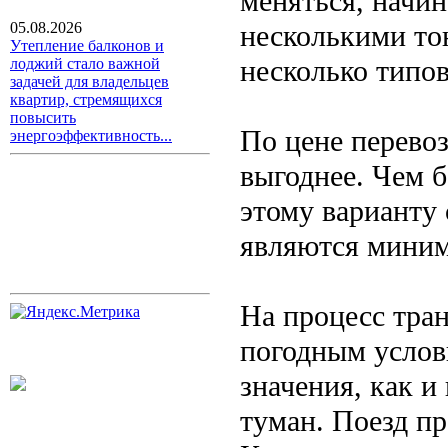
меняться, начин
несколькими то
05.08.2026
Утепление балконов и
несколько типов
лоджий стало важной
задачей для владельцев
квартир, стремящихся
повысить
По цене перевоз
энергоэффективность...
выгоднее. Чем б
этому варианту
являются мини
На процесс тра
погодным услови
значения, как и
туман. Поезд п