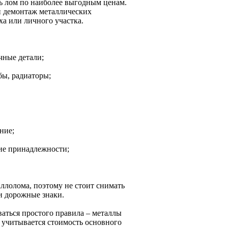
ть лом по наиболее выгодным ценам.
и демонтаж металлических
ха или личного участка.
чные детали;
бы, радиаторы;
ние;
кие принадлежности;
ллолома, поэтому не стоит снимать
и дорожные знаки.
ваться простого правила – металлы
й учитывается стоимость основного