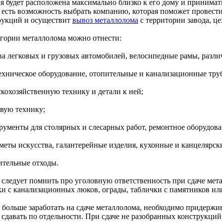
ая будет расположена максимально близко к его дому и принима
 есть возможность выбрать компанию, которая поможет провест
рукций и осуществит
вывоз металлолома
с территории завода, це
егории металлолома можно отнести:
ова легковых и грузовых автомобилей, велосипедные рамы, разли
техническое оборудование, отопительные и канализационные тру
скохозяйственную технику и детали к ней;
овую технику;
трументы для столярных и слесарных работ, ремонтное оборудова
дметы искусства, галантерейные изделия, кухонные и канцелярс
оительные отходы.
 следует помнить про уголовную ответственность при сдаче мета
и с канализационных люков, ограды, таблички с памятников ил
 больше заработать на сдаче металлолома, необходимо придержи
 сдавать по отдельности. При сдаче не разобранных конструкци