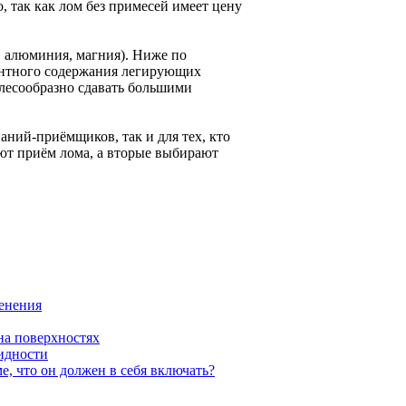
, так как лом без примесей имеет цену
, алюминия, магния). Ниже по
центного содержания легирующих
елесообразно сдавать большими
аний-приёмщиков, так и для тех, кто
ют приём лома, а вторые выбирают
менения
на поверхностях
видности
, что он должен в себя включать?