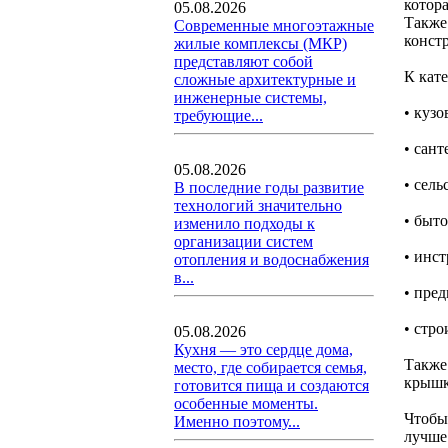
котор
05.08.2026
Также
Современные многоэтажные
конст
жилые комплексы (МКР)
представляют собой
К кат
сложные архитектурные и
инженерные системы,
• куз
требующие...
• сан
05.08.2026
• сель
В последние годы развитие
технологий значительно
• быт
изменило подходы к
организации систем
• инс
отопления и водоснабжения
в...
• пре
• стр
05.08.2026
Кухня — это сердце дома,
Также
место, где собирается семья,
крышк
готовится пища и создаются
особенные моменты.
Чтобы
Именно поэтому...
лучше