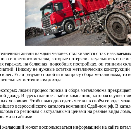
седневной жизни каждый человек сталкивается с так называемы
рного и цветного металла, которые потеряли актуальность и не 
их гаражах, на балконах, подсобных постройках, он тоннами скл
риятий. Никому не нужные остатки металлических конструкций 
 в лес. Если разумно подойти к вопросу сбора металлолома, то в
нительным источником дохода.
екоторых людей процесс поиска и сбора металлолома превращает
хой доход. И здесь главное - найти компанию, которая осуществл
ных условиях. Чтобы выгодно сдать металл в своём городе, мож
ейшего всероссийского каталога компаний Сдай-лом.рф. В катал
лолома по регионам с актуальными ценами на разные виды лома,
онами и сайтами.
 желающий может воспользоваться информацией на сайте катал