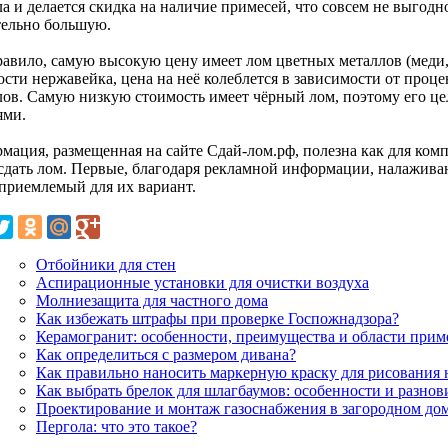
а и делается скидка на наличие примесей, что совсем не выгодно
тельно большую.
равило, самую высокую цену имеет лом цветных металлов (меди
ости нержавейка, цена на неё колеблется в зависимости от про
лов. Самую низкую стоимость имеет чёрный лом, поэтому его ц
ями.
мация, размещенная на сайте Сдай-лом.рф, полезна как для комп
 сдать лом. Первые, благодаря рекламной информации, налажива
 приемлемый для их вариант.
Отбойники для стен
Аспирационные установки для очистки воздуха
Молниезащита для частного дома
Как избежать штрафы при проверке Госпожнадзора?
Керамогранит: особенности, преимущества и области при
Как определиться с размером дивана?
Как правильно наносить маркерную краску для рисования 
Как выбрать брелок для шлагбаумов: особенности и разно
Проектирование и монтаж газоснабжения в загородном доме
Пергола: что это такое?