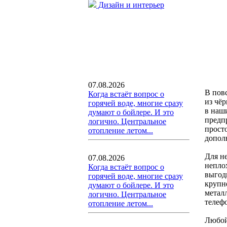
Дизайн и интерьер
07.08.2026
В пов
Когда встаёт вопрос о
из чё
горячей воде, многие сразу
в наш
думают о бойлере. И это
предп
логично. Центральное
просто
отопление летом...
допол
Для н
07.08.2026
непло
Когда встаёт вопрос о
выгод
горячей воде, многие сразу
крупн
думают о бойлере. И это
метал
логично. Центральное
телеф
отопление летом...
Любой