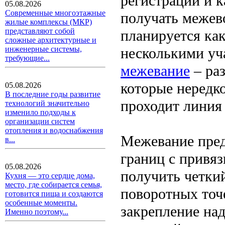
регистрации и к
05.08.2026
Современные многоэтажные
получать межево
жилые комплексы (МКР)
представляют собой
планируется как
сложные архитектурные и
несколькими уч
инженерные системы,
требующие...
межевание
– раз
которые нередко
05.08.2026
В последние годы развитие
проходит линия
технологий значительно
изменило подходы к
организации систем
отопления и водоснабжения
Межевание пред
в...
границ с привяз
05.08.2026
получить четкий
Кухня — это сердце дома,
место, где собирается семья,
поворотных точ
готовится пища и создаются
особенные моменты.
закрепление над
Именно поэтому...