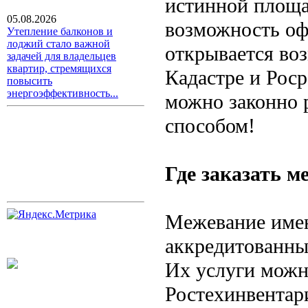
истинной площад
05.08.2026
возможность оф
Утепление балконов и
лоджий стало важной
открывается воз
задачей для владельцев
квартир, стремящихся
Кадастре и Рос
повысить
энергоэффективность...
можно законно
способом!
Где заказать м
Межевание имею
аккредитованны
Их услуги можн
Ростехинвентар