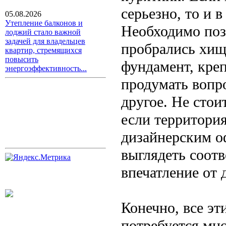
серьезно, то и 
05.08.2026
Утепление балконов и
Необходимо поза
лоджий стало важной
задачей для владельцев
пробрались хищ
квартир, стремящихся
повысить
фундамент, кре
энергоэффективность...
продумать вопр
другое. Не стои
если территория
дизайнерским о
выглядеть соот
впечатление от 
Конечно, все эт
потребуется мн