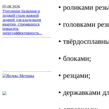
• роликами рез
05.08.2026
Утепление балконов и
лоджий стало важной
задачей для владельцев
• головками ре
квартир, стремящихся
повысить
энергоэффективность...
• твёрдосплавн
• блоками;
• резцами;
• державками д