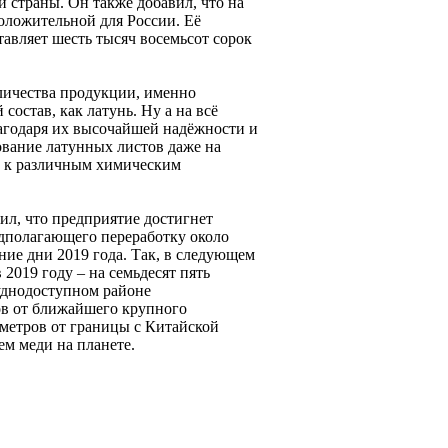
 страны. Он также добавил, что на
оложительной для России. Её
тавляет шесть тысяч восемьсот сорок
личества продукции, именно
остав, как латунь. Ну а на всё
годаря их высочайшей надёжности и
вание латунных листов даже на
ю к различным химическим
л, что предприятие достигнет
едполагающего переработку около
ние дни 2019 года. Так, в следующем
2019 году – на семьдесят пять
уднодоступном районе
ров от ближайшего крупного
ометров от границы с Китайской
м меди на планете.