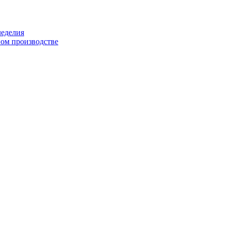
леделия
ом производстве