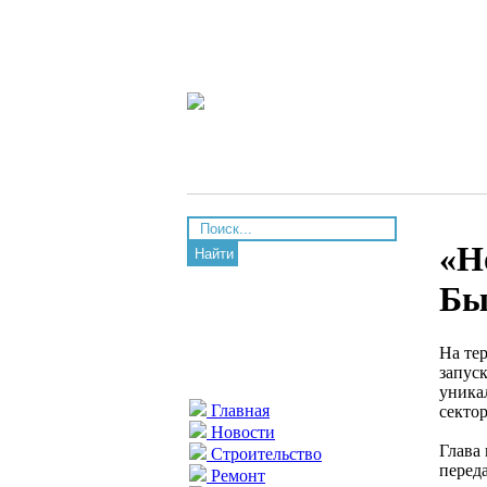
«Н
Найти
Бы
На те
запус
уника
Главная
сектор
Новости
Глава
Строительство
перед
Ремонт