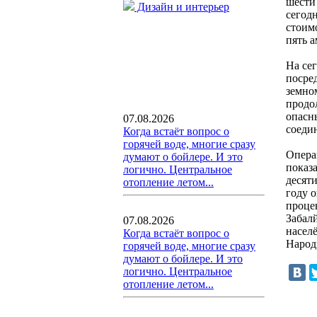
шести
Дизайн и интерьер
сегод
стоимо
пять 
На се
посред
земно
продо
опасн
07.08.2026
соеди
Когда встаёт вопрос о
горячей воде, многие сразу
Опера
думают о бойлере. И это
показ
логично. Центральное
десяти
отопление летом...
году о
проце
Забал
07.08.2026
насел
Когда встаёт вопрос о
Народ
горячей воде, многие сразу
думают о бойлере. И это
логично. Центральное
отопление летом...