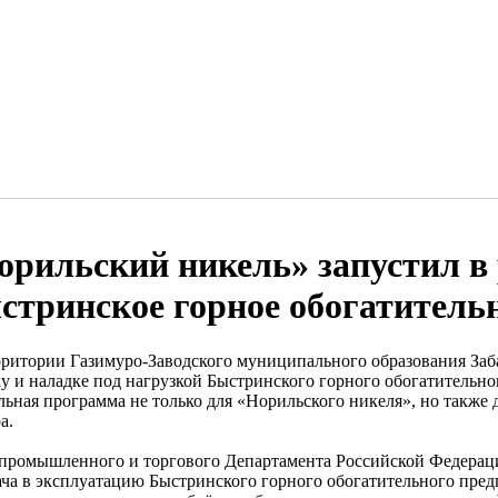
орильский никель» запустил в
стринское горное обогатитель
рритории Газимуро-Заводского муниципального образования Заб
ку и наладке под нагрузкой Быстринского горного обогатительно
льная программа не только для «Норильского никеля», но также 
а.
 промышленного и торгового Департамента Российской Федерац
ача в эксплуатацию Быстринского горного обогатительного пред