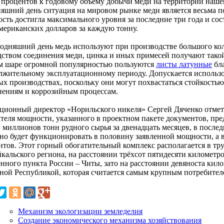
 процентов к годовому объёму добычи меди на территории нашей
няшний день ситуация на мировом рынке меди является весьма п
сть достигла максимального уровня за последние три года и сос
американских долларов за каждую тонну.
годняшний день медь используют при производстве большого ко
ством соединения меди, цинка и иных примесей получают такой с
м шаре огромной популярностью пользуются
листы латунные
бла
лжительному эксплуатационному периоду. Допускается использо
ых производствах, поскольку они могут похвастаться стойкость
нениям и коррозийным процессам.
ционный директор «Норильского никеля» Сергей Дяченко отмети
ателя мощности, указанного в проектном пакете документов, пр
 миллионов тонн рудного сырья за двенадцать месяцев, в послед
но будет функционировать в половину заявленной мощности, а в 
нтов. Этот горный обогатительный комплекс располагается в тр
йкальского региона, на расстоянии трёхсот пятидесяти километ
ённого пункта России – Читы, зато на расстоянии девяноста кил
ной Республикой, которая считается самым крупным потребителе
Механизм экологизации земледелия
Создание экономического механизма хозяйствования