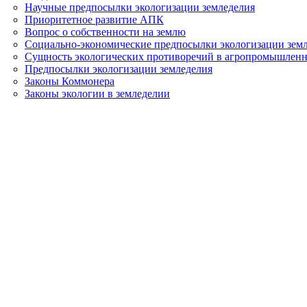
Научные предпосылки экологизации земледелия
Приоритетное развитие АПК
Вопрос о собственности на землю
Социально-экономические предпосылки экологизации зем
Сущность экологических противоречий в агропромышленн
Предпосылки экологизации земледелия
Законы Коммонера
Законы экологии в земледелии