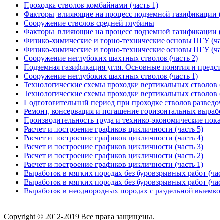
Проходка стволов комбайнами (часть 1)
Факторы, влияющие на процесс подземной газификации (
Сооружение стволов средней глубины
Факторы, влияющие на процесс подземной газификации (
Физико-химические и горно-технические основы ПГУ (ча
Физико-химические и горно-технические основы ПГУ (ча
Сооружение неглубоких шахтных стволов (часть 2)
Подземная газификация угля. Основные понятия и предс
Сооружение неглубоких шахтных стволов (часть 1)
Технологические схемы проходки вертикальных стволов (
Технологические схемы проходки вертикальных стволов (
Подготовительный период при проходке стволов развед
Ремонт, консервация и погашение горизонтальных выраб
Производительность труда и технико-экономические пока
Расчет и построение графиков цикличности (часть 5)
Расчет и построение графиков цикличности (часть 4)
Расчет и построение графиков цикличности (часть 3)
Расчет и построение графиков цикличности (часть 2)
Расчет и построение графиков цикличности (часть 1)
Выработок в мягких породах без буровзрывных работ (час
Выработок в мягких породах без буровзрывных работ (час
Выработок в неоднородных породах с раздельной выемк
Copyright © 2012-2019 Все права защищены.