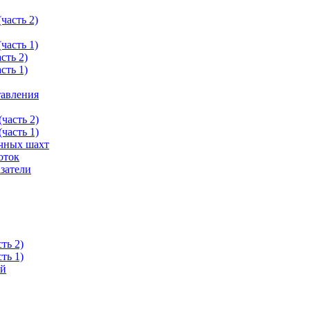
часть 2)
часть 1)
сть 2)
сть 1)
тавления
часть 2)
часть 1)
очных шахт
оток
затели
ть 2)
ть 1)
ой