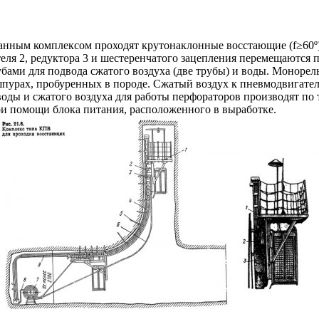
нным комплексом проходят крутонаклонные восстающие (f≥60º). 
ля 2, редуктора 3 и шестеренчатого зацепления перемещаются п
убами для подвода сжатого воздуха (две трубы) и воды. Моноре
шпурах, пробуренных в породе. Сжатый воздух к пневмодвигател
оды и сжатого воздуха для работы перфораторов производят по 
ри помощи блока питания, расположенного в выработке.