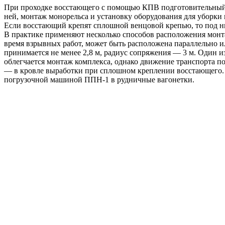
При проходке восстающего с помощью КПВ подготовительный п
ней, монтаж монорельса и установку оборудования для уборки
Если восстающий крепят сплошной венцовой крепью, то под ни
В практике применяют несколько способов расположения монт
время взрывных работ, может быть расположена параллельно и
принимается не менее 2,8 м, радиус сопряжения — 3 м. Один и
облегчается монтаж комплекса, однако движение транспорта по
— в кровле выработки при сплошном креплении восстающего.
погрузочной машиной ППН-1 в рудничные вагонетки.