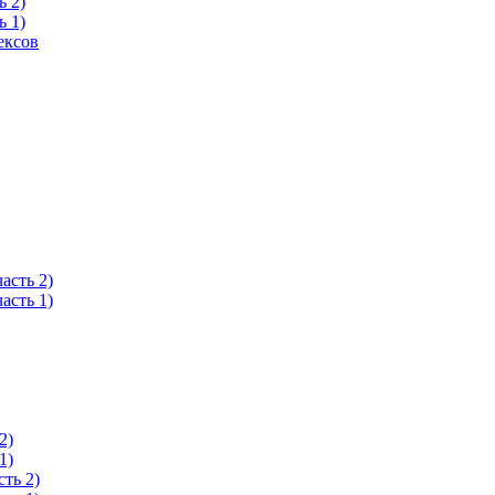
ь 2)
ь 1)
ексов
асть 2)
асть 1)
2)
1)
ть 2)