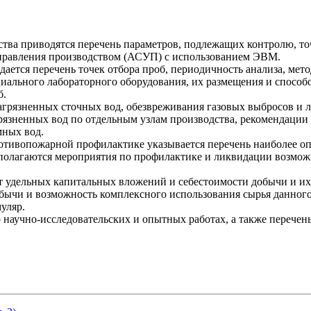
тва приводятся перечень параметров, подлежащих контролю, точ
правления производством (АСУП) с использованием ЭВМ.
дается перечень точек отбора проб, периодичность анализа, ме
ального лабораторного оборудования, их размещения и способо
б.
агрязненных сточных вод, обезвреживания газовых выбросов и 
грязненных вод по отдельным узлам производства, рекомендации
мных вод.
отивопожарной профилактике указывается перечень наиболее оп
едполагаются мероприятия по профилактике и ликвидации возм
 удельных капитальных вложений и себестоимости добычи и их
бычи и возможность комплексного использования сырья данног
уляр.
 научно-исследовательских и опытных работах, а также перече