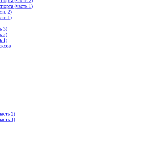
орта (часть 2)
орта (часть 1)
ть 2)
ть 1)
ь 3)
ь 2)
ь 1)
ексов
асть 2)
асть 1)