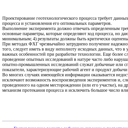
Проектирование геотехнологического процесса требует данны
процесса и установления его оптимальных параметров.
Выполнение эксперимента должно отвечать определенным требо
основные параметры, которые определяют ход процесса, но да
минимальным; 4) результаты должны быть критически оценены;
При методах ФХГ чрезвычайно затруднено получение надежной 
того, следует иметь в виду неполноту исходных данных, что в
важных особенностей при разработке технологии. Еще более с
проведение опытных исследований в натуре часто либо наруш
опытно-промышленных исследований служат добычные или спец
показатели, характеризующие рабочий агент и продукт добычи 
Во многих случаях имеющейся информации оказывается недост
исключают возможность воспроизведения экспериментов и, сле
проведенного на одном месторождении (или его участке), на 
механизм протекания процесса и исключить большое число вл