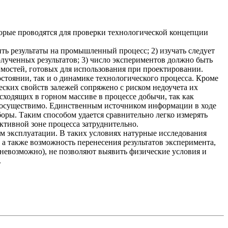
орые проводятся для проверки технологической концепции
ь результаты на промышленный процесс; 2) изучать следует
лученных результатов; 3) число экспериментов должно быть
имостей, готовых для использования при проектировании.
стоянии, так и о динамике технологического процесса. Кроме
еских свойств залежей сопряжено с риском недоучета их
ходящих в горном массиве в процессе добычи, так как
неосуществимо. Единственным источником информации в ходе
ы. Таким способом удается сравнительно легко измерять
ктивной зоне процесса затруднительно.
м эксплуатации. В таких условиях натурные исследования
а также возможность перенесения результатов эксперимента,
 невозможно), не позволяют выявить физические условия и
.