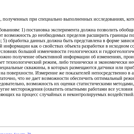
х, полученных при специально выполненных исследованиях, кот
ваниям: 1) постановка эксперимента должна позволить обобщит
ют возможность до необходимых пределов расширить границы по
 5) обработка данных должна быть представлена в форме завис
информации как о свойствах объекта разработки в исходном со
 условиях большой изменчивости геологических и гидрогеологич
ложно получение объективной информации об изменениях, проис
ает технологический режим, либо технически и экономически 
иальные скважины, в которых размещаются датчики или прибор
на поверхности. Измерение же показателей непосредственно в а
аточно, что не дает возможности обеспечить оптимальный режи
довательно, возможность их оценки статистическими методами, 
другие месторождения (охватить опытными работами все условия
ияющих на процесс случайных и неконтролируемых воздействий