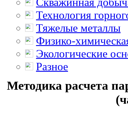
Скважинная добыч
Технология горног
Тяжелые металлы
Физико-химическая
Экологические осн
Разное
Методика расчета па
(ч