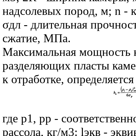
надсолевых пород, м; n -
σдл - длительная прочнос
сжатие, МПа.
Максимальная мощность н
разделяющих пласты каме
к отработке, определяетс
где p1, рр - соответствен
рассола, кг/м3: lэкв - эк