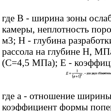
где В - ширина зоны осла
камеры, неплотность поро
м3; H - глубина разработк
рассола на глубине H, МП
(С=4,5 МПа); E - коэффиц
где а - отношение ширины
коэффициент формы попер