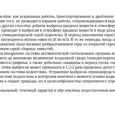
бов, как вскрышные работы, транспортирование и дробление ру
ме того, не проводятся взрывов работы, сопровождающиеся выд
 других способах добычи выбросы вредных веществ в атмосферу
 приводят к выбросам в атмосферу вредных веществ в виде разли
н тонкодисперсной серой (аэрозоль). В период наполнения серос
гредиента вблизи емкости (6 мг/м3). В те же периоды, когда з
агрязнение было вызвано разбрызгиванием серы из открытой сер
нием серой сборных емкостей.
ря внедрению системы автоматической сигнализации прорыва в
зить до минимума загрязнение воздушной среды тонкодисперсно
ляются грифоны, а также добычные скважины в период пуска, с
точек выбросов может превышать в 1,5-2 раза предельно допуст
ием системы водоотлива. Устранение выбросов сероводорода в 
истеме водоотлива и контролем конечного момента излива воды
и к охране природы, но и целесообразностью оперативного пер
окальный, точечный характер и обусловлены недостаточным кон