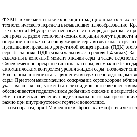
ФХМГ исключают и такие операции традиционных горных спосо
технологического передела вызывающих пылеобразование. Кро
Технология ГМ устраняет неизбежные и непредотвратимые при
контроля за рядом технологических операций могут привести и
операций по откачке и сбору жидкой серы воздух был загрязне
превышение предельно допустимой концентрации (ПДК) этого ин
серы была ниже ПДК (максимальная - 2, средняя 1,4 мг/м3). З
скважины в конечный момент откачки серы, а также переполне
Своевременное прекращение откачки серы, возможное благода
автоматическим контролем уровня жидкой серы, позволяет сни
Еще одним источником загрязнения воздуха сероводородом яв
серы. При этом максимальное содержание сероводорода вблизи 
указывалось выше, может быть ликвидировано совершенствован
обеспечивается подключением добычных скважин к закрытой с
Эти технические решения продиктованы не только требованиям
важно при внутрикустовом горячем водоотливе.
Таким образом, при ГМ вредные выбросы в атмосферу имеют л