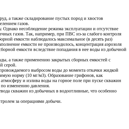
д, а также складирование пустых пород и хвостов
елением газов.
. Однако несоблюдение режима эксплуатации и отсутствие
чных газов. Так, например, при ПВС из-за слабого контроля
борной емкости наблюдалось максимальное (в десять раз)
аполнение емкости не производилось, концентрация аэрозоля
осборной емкости вследствие попадания в нее воды из добычной
оды, а также применению закрытых сборных емкостей с
й серой.
опровождаемого выбросом воды до момента откачки жидкой
имую норму (10 мг/м3). Образование грифонов, как
атмосферу и излива воды на горное поле при пуске скважин
 по изменению давления.
евода скважин из добычных в водоотливные, что особенно
тролем за операциями добычи.