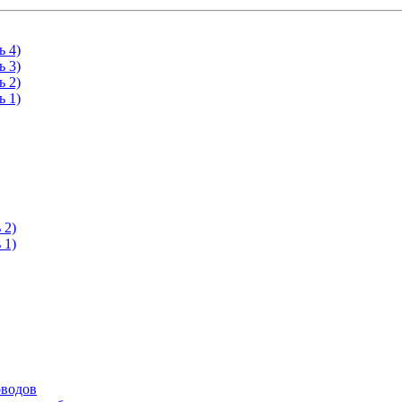
ь 4)
ь 3)
ь 2)
ь 1)
 2)
 1)
оводов