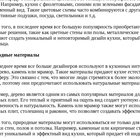
. Например, кухни с фиолетовыми, синими или зелеными фасадам
менный вид. Такие цветовые схемы часто комбинируются с друг
тивные подушки, посуда, светильники и т.д.
 того, в последнее время все большую популярность приобрета
вые решения, такие как цветные стены или полы, металлические 
ают создать уникальный и неповторимый дизайн кухни, которы
ьца.
одные материалы
леднее время все больше дизайнеров используют в кухонных инт
ерево, камень или мрамор. Такие материалы придают кухне есте
еру. Это связано с тем, что многие люди стремятся к более эко
, поэтому они предпочитают использовать натуральные материал
мер, дерево является одним из самых популярных материалов дл
вых плит. Его теплый и приятный на ощупь вид создает уютную а
венность и натуральность. Камень или мрамор также могут испол
вых плит, столешниц и раковин, что позволяет создавать эффект
того, природные материалы могут использоваться не только для 
ки стен, полов и потолка. Например, каменные или кирпичные с
ют уникальный и эффектный вид кухни, который придает ей инди