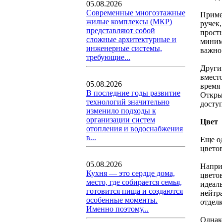
05.08.2026
Современные многоэтажные
Приме
жилые комплексы (МКР)
ручек
представляют собой
прост
сложные архитектурные и
миним
инженерные системы,
важно
требующие...
Други
вмест
05.08.2026
время
В последние годы развитие
Откры
технологий значительно
досту
изменило подходы к
организации систем
Цвет
отопления и водоснабжения
в...
Еще о
цвето
05.08.2026
Напри
Кухня — это сердце дома,
цвето
место, где собирается семья,
идеаль
готовится пища и создаются
нейтр
особенные моменты.
отделк
Именно поэтому...
Однак