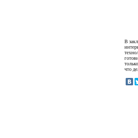
В зак
интер
техно
готов
тольк
что д