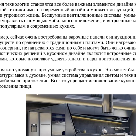
ня технологии становятся все более важным элементом дизайна
ной техники имеют современный дизайн и множество функций, 
и упрощают жизнь. Бесшумные вентиляционные системы, умные
 управлять с помощью мобильного приложения, и встроенные ко
 популярным в современных кухнях.
мер, сейчас очень востребованы варочные панели с индукционн
уществ по сравнению с традиционными плитами. Они нагревают
роэнергии, не нагреваются сами по себе и могут быть легко оч
логических решений в кухонном дизайне являются встроенные 
ами, которые позволяют удалять запахи и пары приготовления п
 важно упомянуть про умные устройства в кухне. Это может быт
ратуры мяса в духовке, умная система управления светом и тех
 мобильное приложение. Все это упрощает использование кухон
товления пищи.