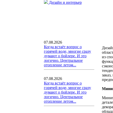
Дизайн и интерьер
07.08.2026
Когда встаёт вопрос о
Дизай
горячей воде, многие сразу
облас
думают о бойлере. И это
из спо
логично. Центральное
функц
отопление летом...
сэкон
тенде
заказ,
07.08.2026
предп
Когда встаёт вопрос о
горячей воде, многие сразу
Мини
думают о бойлере. И это
логично. Центральное
Миним
отопление летом...
детал
декора
облад