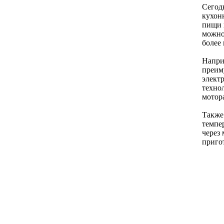
Сегод
кухон
пищи 
можно
более
Напри
преим
элект
техно
мотор
Также
темпе
через
приго