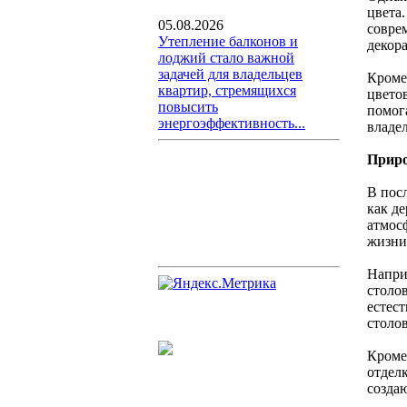
цвета
05.08.2026
совре
Утепление балконов и
декора
лоджий стало важной
задачей для владельцев
Кроме
квартир, стремящихся
цвето
повысить
помог
энергоэффективность...
владел
Прир
В пос
как д
атмосф
жизни
Напри
столо
естест
столо
Кроме 
отдел
созда