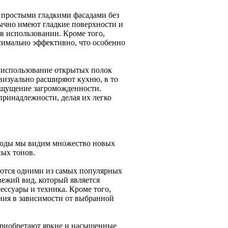
 простыми гладкими фасадами без
ычно имеют гладкие поверхности и
 использовании. Кроме того,
симально эффективно, что особенно
 использование открытых полок
визуально расширяют кухню, в то
 ощущение загроможденности.
ринадлежности, делая их легко
е годы мы видим множество новых
ных тонов.
яются одними из самых популярных
вежий вид, который является
ессуары и техника. Кроме того,
ния в зависимости от выбранной
приобретают яркие и насыщенные