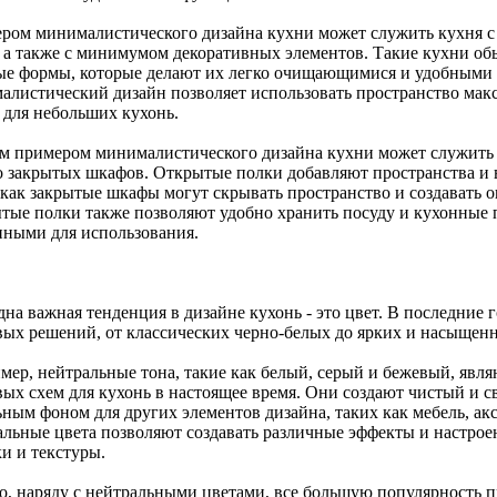
ром минималистического дизайна кухни может служить кухня с
, а также с минимумом декоративных элементов. Такие кухни об
ые формы, которые делают их легко очищающимися и удобными в
алистический дизайн позволяет использовать пространство мак
 для небольших кухонь.
м примером минималистического дизайна кухни может служить
о закрытых шкафов. Открытые полки добавляют пространства и 
 как закрытые шкафы могут скрывать пространство и создавать
тые полки также позволяют удобно хранить посуду и кухонные п
пными для использования.
дна важная тенденция в дизайне кухонь - это цвет. В последни
вых решений, от классических черно-белых до ярких и насыщен
мер, нейтральные тона, такие как белый, серый и бежевый, явл
вых схем для кухонь в настоящее время. Они создают чистый и с
ным фоном для других элементов дизайна, таких как мебель, акс
альные цвета позволяют создавать различные эффекты и настрое
и и текстуры.
о, наряду с нейтральными цветами, все большую популярность 