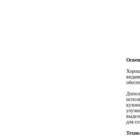
Осве
Хорош
видам
обесп
Допол
исполь
кухон
улучш
выдел
для с
Техно