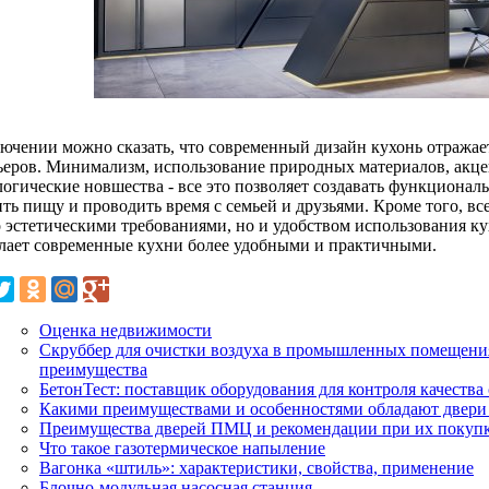
лючении можно сказать, что современный дизайн кухонь отража
ьеров. Минимализм, использование природных материалов, акцен
логические новшества - все это позволяет создавать функционал
ить пищу и проводить время с семьей и друзьями. Кроме того, в
о эстетическими требованиями, но и удобством использования к
елает современные кухни более удобными и практичными.
Оценка недвижимости
Скруббер для очистки воздуха в промышленных помещения
преимущества
БетонТест: поставщик оборудования для контроля качества
Какими преимуществами и особенностями обладают двери 
Преимущества дверей ПМЦ и рекомендации при их покуп
Что такое газотермическое напыление
Вагонка «штиль»: характеристики, свойства, применение
Блочно-модульная насосная станция