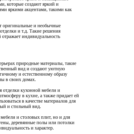
и, которые создают яркий и
ими яркими акцентами, такими как
ют оригинальные и необычные
отделки и т.д. Такие решения
й отражает индивидуальность
ерьерах природные материалы, такие
ственный вид и создают уютную
логичному и естественному образу
ы в своих домах.
я отделки кухонной мебели и
тмосферу в кухне, а также придает ей
ьзоваться в качестве материалов для
ный и стильный вид.
мебели и столовых плит, но и для
тены, деревянные полы или потолки
видуальность и характер.