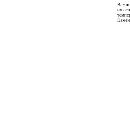
Важно
их осо
темпе
Камен