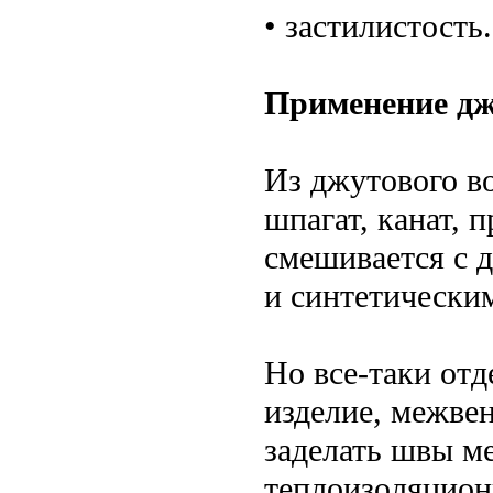
• застилистость.
Применение д
Из джутового во
шпагат, канат, 
смешивается с 
и синтетически
Но все-таки отд
изделие, межве
заделать швы м
теплоизоляцион