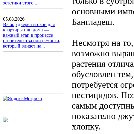
только в субтр
эстетики этого...
основными импо
05.08.2026
Бангладеш.
Выбор дверей и окон для
квартиры или дома —
важный этап в процессе
Несмотря на то,
строительства или ремонта,
который влияет на...
возможно выращ
растения отлич
обусловлен тем,
потребуется ог
пестицидов. Поэ
самым доступны
показателю джу
хлопку.