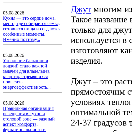
Джут
многим из
05.08.2026
Такое название 
Кухня — это сердце дома,
место, где собирается семья,
только для джут
готовится пища и создаются
особенные моменты.
используется в 
Именно поэтому...
изготовляют ка
05.08.2026
изделия.
Утепление балконов и
лоджий стало важной
задачей для владельцев
квартир, стремящихся
Джут – это рас
повысить
энергоэффективность...
прямостоячим с
условиях тепло
05.08.2026
Правильная организация
оптимальной тем
освещения в кухне и
столовой зоне — важный
24-37 градусов 
аспект комфорта,
функциональности и