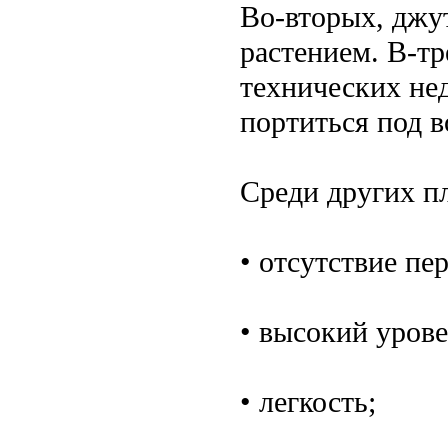
Во-вторых, джу
растением. В-т
технических нед
портиться под в
Среди других п
• отсутствие пе
• высокий уров
• легкость;