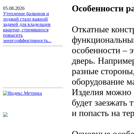
Особенности р
05.08.2026
Утепление балконов и
лоджий стало важной
задачей для владельцев
Откатные конст
квартир, стремящихся
повысить
функциональный
энергоэффективность...
особенности – 
дверь. Наприме
разные стороны,
оборудование м
Изделия можно 
будет заезжать 
и попасть на те
Основные особе