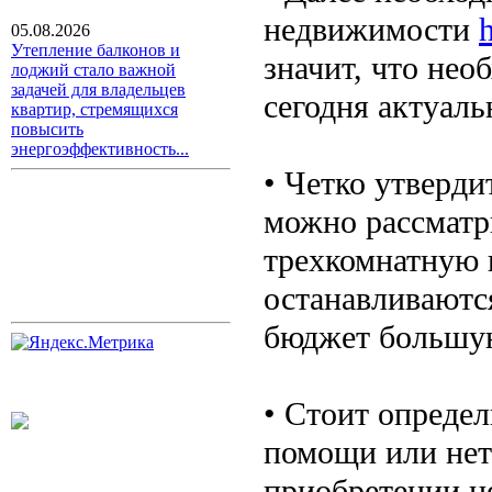
недвижимости
h
05.08.2026
Утепление балконов и
значит, что нео
лоджий стало важной
задачей для владельцев
сегодня актуаль
квартир, стремящихся
повысить
энергоэффективность...
• Четко утверди
можно рассматр
трехкомнатную 
останавливаются
бюджет большую
• Стоит определ
помощи или нет
приобретении не