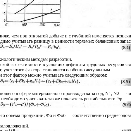
ниже, чем при открытой добыче и с глубиной изменяется незнач
димо учитывать разницу в ценности теряемых балансовых запас
хнологическим методам разработки.
ой эффективности в условиях дефицита трудовых ресурсов явля
, учет этого фактора становится особенно актуальным.
и этот фактор можно учитывать следующим образом:
ающего в сфере материального производства за год; N1, N2 — 
 необходимо учитывать также показатель рентабельности Эр
дового объема продукции; Фо и Фоб — соответственно среднегодо
италовложений.