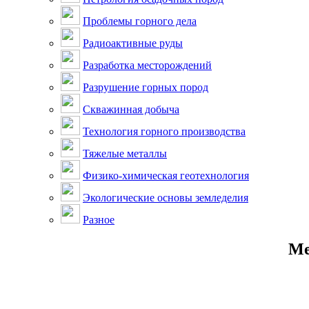
Проблемы горного дела
Радиоактивные руды
Разработка месторождений
Разрушение горных пород
Скважинная добыча
Технология горного производства
Тяжелые металлы
Физико-химическая геотехнология
Экологические основы земледелия
Разное
Ме