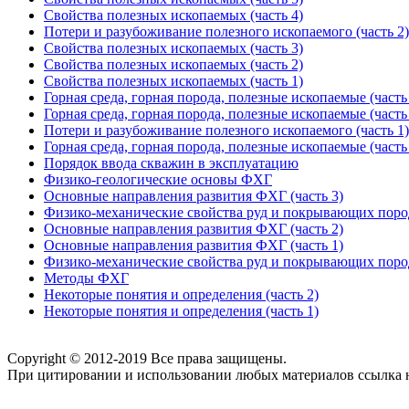
Свойства полезных ископаемых (часть 4)
Потери и разубоживание полезного ископаемого (часть 2)
Свойства полезных ископаемых (часть 3)
Свойства полезных ископаемых (часть 2)
Свойства полезных ископаемых (часть 1)
Горная среда, горная порода, полезные ископаемые (часть
Горная среда, горная порода, полезные ископаемые (часть
Потери и разубоживание полезного ископаемого (часть 1)
Горная среда, горная порода, полезные ископаемые (часть
Порядок ввода скважин в эксплуатацию
Физико-геологические основы ФХГ
Основные направления развития ФХГ (часть 3)
Физико-механические свойства руд и покрывающих пород
Основные направления развития ФХГ (часть 2)
Основные направления развития ФХГ (часть 1)
Физико-механические свойства руд и покрывающих пород
Методы ФХГ
Некоторые понятия и определения (часть 2)
Некоторые понятия и определения (часть 1)
Copyright © 2012-2019 Все права защищены.
При цитировании и использовании любых материалов ссылка на