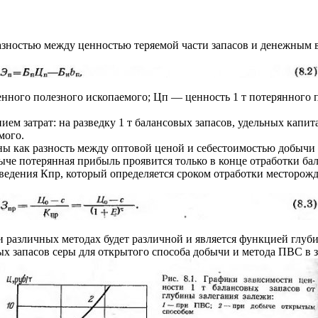
зностью между ценностью теряемой части запасов и денежным в
енного полезного ископаемого; Цп — ценность 1 т потерянного 
ием затрат: на разведку 1 т балансовых запасов, удельных капи
мого.
ы как разность между оптовой ценой и себестоимостью добычи 1
е потерянная прибыль проявится только в конце отработки бала
едения Кпр, который определяется сроком отработки месторожд
ри различных методах будет различной и является функцией глуби
вых запасов серы для открытого способа добычи и метода ПВС в 