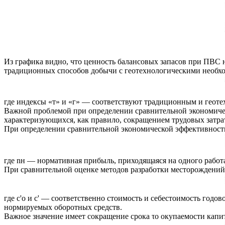
Из графика видно, что ценность балансовых запасов при ПВС 
традиционных способов добычи с геотехнологическими необхо
где индексы «т» и «г» — соответствуют традиционным и геоте
Важной проблемой при определении сравнительной экономическ
характеризующихся, как правило, сокращением трудовых затрат
При определении сравнительной экономической эффективност
где nн — нормативная прибыль, приходящаяся на одного работ
При сравнительной оценке методов разработки месторождений
где с'о и с' — соответственно стоимость и себестоимость го
нормируемых оборотных средств.
Важное значение имеет сокращение срока τо окупаемости кап