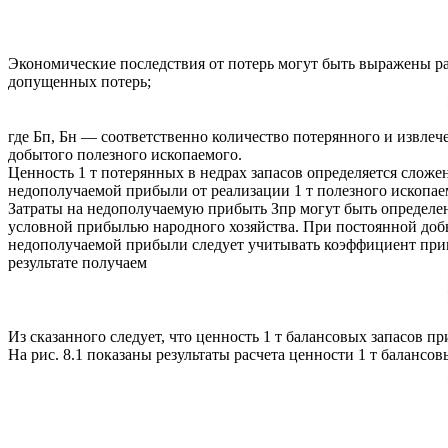
Экономические последствия от потерь могут быть выражены ра
допущенных потерь;
где Бп, Бн — соответственно количество потерянного и извлеч
добытого полезного ископаемого.
Ценность 1 т потерянных в недрах запасов определяется сложен
недополучаемой прибыли от реализации 1 т полезного ископае
Затраты на недополучаемую прибыть Зпр могут быть определен
условной прибылью народного хозяйства. При постоянной добыч
недополучаемой прибыли следует учитывать коэффициент прив
результате получаем
Из сказанного следует, что ценность 1 т балансовых запасов п
На рис. 8.1 показаны результаты расчета ценности 1 т балансо