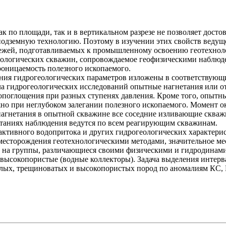
 по площади, так и в вертикальном разрезе не позволяет дост
 подземную технологию. Поэтому в изучении этих свойств веду
ежей, подготавливаемых к промышленному освоению геотехноло
еологических скважин, сопровождаемое геофизическими наблю
роницаемость полезного ископаемого.
ния гидрогеологических параметров изложены в соответствующи
а гидрогеологических исследований опытные нагнетания или о
опоглощения при разных ступенях давления. Кроме того, опытн
жно при неглубоком залегании полезного ископаемого. Момент 
агнетания в опытной скважине все соседние изливающие скваж
таниях наблюдения ведутся по всем реагирующим скважинам.
 активного водопритока и других гидрогеологических характер
 месторождения геотехнологическими методами, значительное м
н на группы, различающиеся своими физическими и гидродинам
высокопористые (водные коллекторы). Задача выделения интерв
лых, трещиноватых и высокопористых пород по аномалиям КС, 