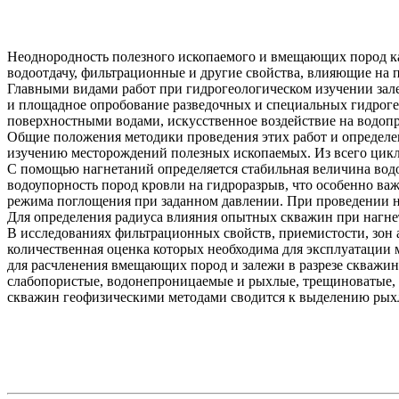
Неоднородность полезного ископаемого и вмещающих пород как
водоотдачу, фильтрационные и другие свойства, влияющие на
Главными видами работ при гидрогеологическом изучении зал
и площадное опробование разведочных и специальных гидрог
поверхностными водами, искусственное воздействие на водоп
Общие положения методики проведения этих работ и определе
изучению месторождений полезных ископаемых. Из всего цикл
С помощью нагнетаний определяется стабильная величина вод
водоупорность пород кровли на гидроразрыв, что особенно ва
режима поглощения при заданном давлении. При проведении н
Для определения радиуса влияния опытных скважин при нагне
В исследованиях фильтрационных свойств, приемистости, зон
количественная оценка которых необходима для эксплуатации
для расчленения вмещающих пород и залежи в разрезе скважи
слабопористые, водонепроницаемые и рыхлые, трещиноватые, 
скважин геофизическими методами сводится к выделению рых