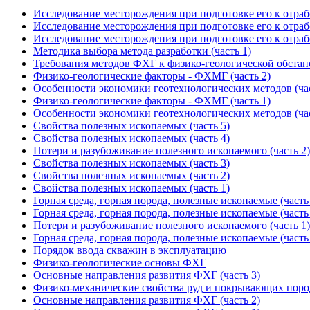
Исследование месторождения при подготовке его к отраб
Исследование месторождения при подготовке его к отраб
Исследование месторождения при подготовке его к отраб
Методика выбора метода разработки (часть 1)
Требования методов ФХГ к физико-геологической обстан
Физико-геологические факторы - ФХМГ (часть 2)
Особенности экономики геотехнологических методов (час
Физико-геологические факторы - ФХМГ (часть 1)
Особенности экономики геотехнологических методов (час
Свойства полезных ископаемых (часть 5)
Свойства полезных ископаемых (часть 4)
Потери и разубоживание полезного ископаемого (часть 2)
Свойства полезных ископаемых (часть 3)
Свойства полезных ископаемых (часть 2)
Свойства полезных ископаемых (часть 1)
Горная среда, горная порода, полезные ископаемые (часть
Горная среда, горная порода, полезные ископаемые (часть
Потери и разубоживание полезного ископаемого (часть 1)
Горная среда, горная порода, полезные ископаемые (часть
Порядок ввода скважин в эксплуатацию
Физико-геологические основы ФХГ
Основные направления развития ФХГ (часть 3)
Физико-механические свойства руд и покрывающих пород
Основные направления развития ФХГ (часть 2)