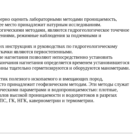
оверно оценить лабораторными методами проницаемость,
щее место принадлежит натурным исследованиям.
гическими методами, являются гидрогеологическое точечное
дениями, режимные наблюдения за подземными и
х инструкциях и руководствах по гидрогеологическому
ткачки являются первостепенными.
ые нагнетания позволяют непосредственно установить
окончания нагнетания определяется временем установившегося
ины тщательно герметизируются и оборудуются манометрами.
истик полезного ископаемого и вмещающих пород,
есто принадлежит геофизическим методам. Эти методы служат
ическими параметрами и водопроницаемостью: плотные,
алов высокой проницаемости и водопритоков в разрезах
ПС, ГК, НГК, кавернометрии и термометрии.