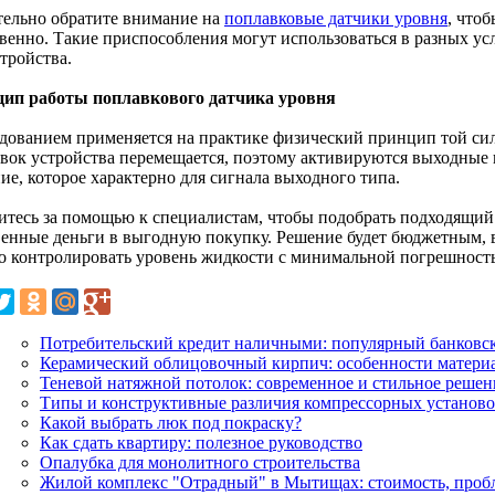
тельно обратите внимание на
поплавковые датчики уровня
, что
твенно. Такие приспособления могут использоваться в разных ус
тройства.
ип работы поплавкового датчика уровня
дованием применяется на практике физический принцип той сил
вок устройства перемещается, поэтому активируются выходные 
ие, которое характерно для сигнала выходного типа.
итесь за помощью к специалистам, чтобы подобрать подходящий
венные деньги в выгодную покупку. Решение будет бюджетным, 
 контролировать уровень жидкости с минимальной погрешностью
Потребительский кредит наличными: популярный банковс
Керамический облицовочный кирпич: особенности матери
Теневой натяжной потолок: современное и стильное решен
Типы и конструктивные различия компрессорных установ
Какой выбрать люк под покраску?
Как сдать квартиру: полезное руководство
Опалубка для монолитного строительства
Жилой комплекс "Отрадный" в Мытищах: стоимость, проб