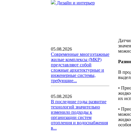
Дизайн и интерьер
Датчи
значе
05.08.2026
можно
Современные многоэтажные
жилые комплексы (МКР)
Разно
представляют собой
сложные архитектурные и
В про
инженерные системы,
выдел
требующие...
• При
жидко
05.08.2026
их ис
В последние годы развитие
технологий значительно
• При
изменило подходы к
можно 
организации систем
жидко
отопления и водоснабжения
особо
в...