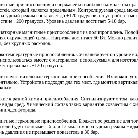
нитные приспособления из нержавейки наиболее компактных раз
тей, который является предельным. Контролируемая среда может 
ратурный режим составляет до +120 градусов, но устройства мо
ствие +200 градусов. Уровень давления достигает 5-10 бар.
иатюрные магнитные приспособления из полипропилена. Подойд
иях окружающей среды. Нагрузка достигает 50 Вт. Можно решить
, без крупных расходов.
окотемпературные приспособления. Сигнализирует об уровне во
 использоваться вместе с материалом, используемым для изгото
жет превышать +120 градусов.
ниточувствительные герконовые приспособления. Их можно устан
нтально. Устройства подходят для тех мест, где монтаж вертика
жным.
йкие к разной химии приспособления. Сигнализируют о том, ка
е виды сред. Химический состав таких вариантов совместим с х
инилденфторида.
нитные герконовые приспособления. Бюджетное решение для тог
атели будут точными – 6 или 12 мм. Температурный режим жидко
ь давления не превышает показатель в 30 бар.