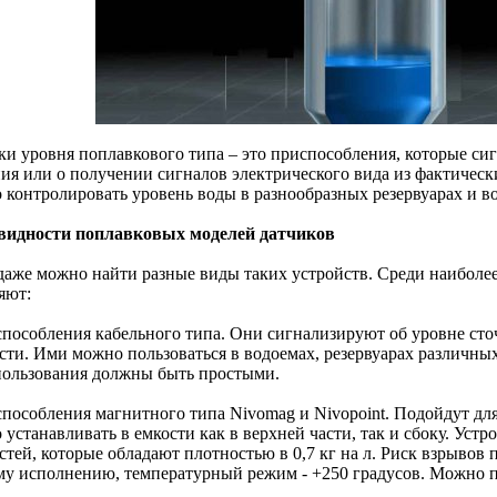
ки уровня поплавкового типа – это приспособления, которые си
ния или о получении сигналов электрического вида из фактичес
 контролировать уровень воды в разнообразных резервуарах и в
видности поплавковых моделей датчиков
даже можно найти разные виды таких устройств. Среди наиболе
яют:
способления кабельного типа. Они сигнализируют об уровне сто
сти. Ими можно пользоваться в водоемах, резервуарах различны
пользования должны быть простыми.
способления магнитного типа Nivomag и Nivopoint. Подойдут дл
устанавливать в емкости как в верхней части, так и сбоку. Устр
стей, которые обладают плотностью в 0,7 кг на л. Риск взрывов
му исполнению, температурный режим - +250 градусов. Можно п