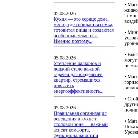
• Маг
жидкос
05.08.2026
Темпе
Кухня — это сердце дома,
воздей
место, где собирается семья,
готовится пища и создаются
• Мин
особенные моменты.
услов
Именно поэтому...
уровня
• Выс
05.08.2026
могут
Утепление балконов и
не мо
лоджий стало важной
задачей для владельцев
• Маг
квартир, стремящихся
горизо
повысить
возмо
энергоэффективность...
• Сто
други
05.08.2026
полив
Правильная организация
освещения в кухне и
• Маг
столовой зоне — важный
Показ
аспект комфорта,
Уровен
функциональности и