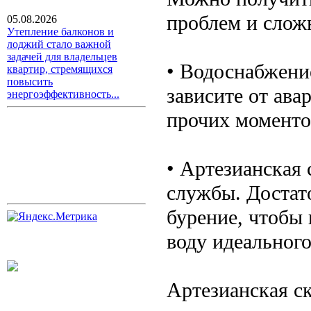
проблем и слож
05.08.2026
Утепление балконов и
лоджий стало важной
задачей для владельцев
• Водоснабжени
квартир, стремящихся
повысить
зависите от ава
энергоэффективность...
прочих моменто
• Артезианская
службы. Достато
бурение, чтобы 
воду идеального
Артезианская с