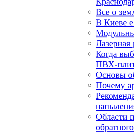
Краснода
Все о зем
В Киеве е
Модульны
Лазерная 
Когда вы
ПВХ-пли
Основы о
Почему а
Рекоменд
напылени
Области 
обратного