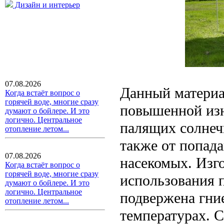
Дизайн и интерьер
07.08.2026
Данный материа
Когда встаёт вопрос о
горячей воде, многие сразу
повышенной изн
думают о бойлере. И это
логично. Центральное
палящих солнеч
отопление летом...
также от попада
07.08.2026
насекомых. Изг
Когда встаёт вопрос о
горячей воде, многие сразу
использования 
думают о бойлере. И это
логично. Центральное
подвержена гни
отопление летом...
температурах. С