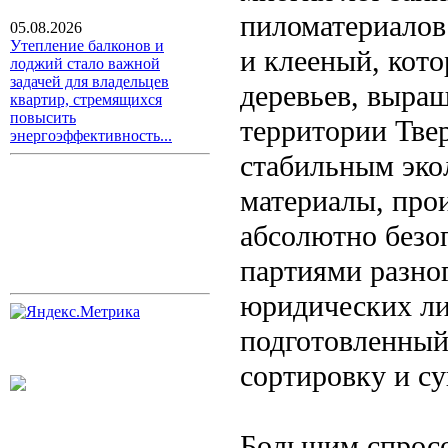
пиломатериалов
05.08.2026
Утепление балконов и
и клееный, кот
лоджий стало важной
задачей для владельцев
деревьев, выра
квартир, стремящихся
повысить
территории Твер
энергоэффективность...
стабильным эко
материалы, прои
абсолютно безо
партиями разног
юридических ли
подготовленный
сортировку и с
Большим спрос