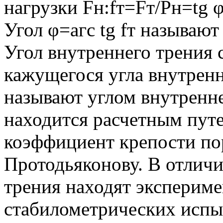
нагрузки Fн:fт=Fт/Pн=tg φ
Угол φ=агс tg fт называют
Угол внутреннего трения с
кажущегося угла внутренн
называют углом внутренне
находится расчетным путем
коэффициент крепости по
Протодьяконову. В отличи
трения находят эксперим
стабилометрических испы