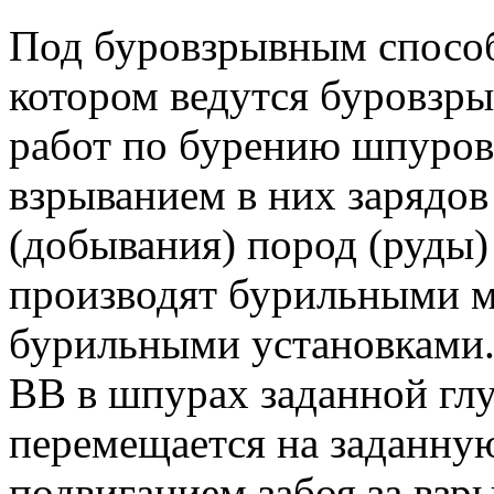
Под буровзрывным спосо
котором ведутся буровзр
работ по бурению шпуров
взрыванием в них зарядов
(добывания) пород (руды)
производят бурильными 
бурильными установками. 
ВВ в шпурах заданной гл
перемещается на заданную
подвиганием забоя за взры