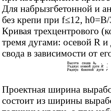
Для набрызгбетонной и ан
без крепи при f≤12, h0=В/
Кривая трехцентрового (к
тремя дугами: осевой R и
свода в зависимости от е
Проектная ширина вырабо
состоит из ширины вырабо