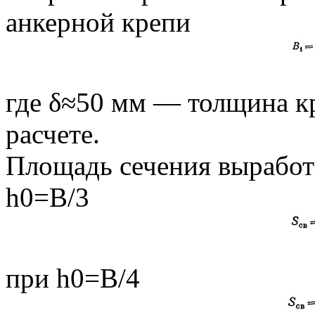
анкерной крепи
где δ≈50 мм — толщина к
расчете.
Площадь сечения выработк
h0=В/3
при h0=В/4