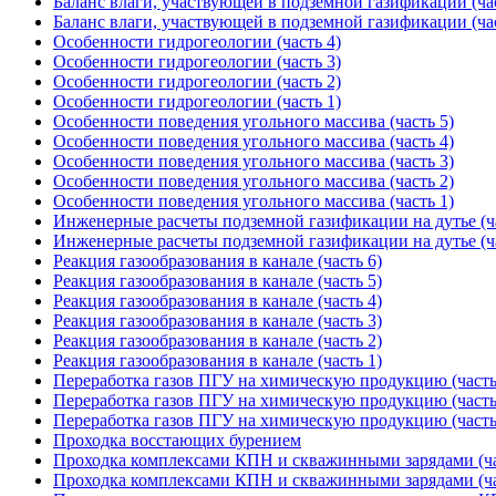
Баланс влаги, участвующей в подземной газификации (час
Баланс влаги, участвующей в подземной газификации (час
Особенности гидрогеологии (часть 4)
Особенности гидрогеологии (часть 3)
Особенности гидрогеологии (часть 2)
Особенности гидрогеологии (часть 1)
Особенности поведения угольного массива (часть 5)
Особенности поведения угольного массива (часть 4)
Особенности поведения угольного массива (часть 3)
Особенности поведения угольного массива (часть 2)
Особенности поведения угольного массива (часть 1)
Инженерные расчеты подземной газификации на дутье (ча
Инженерные расчеты подземной газификации на дутье (ча
Реакция газообразования в канале (часть 6)
Реакция газообразования в канале (часть 5)
Реакция газообразования в канале (часть 4)
Реакция газообразования в канале (часть 3)
Реакция газообразования в канале (часть 2)
Реакция газообразования в канале (часть 1)
Переработка газов ПГУ на химическую продукцию (часть
Переработка газов ПГУ на химическую продукцию (часть
Переработка газов ПГУ на химическую продукцию (часть
Проходка восстающих бурением
Проходка комплексами КПН и скважинными зарядами (ча
Проходка комплексами КПН и скважинными зарядами (ча