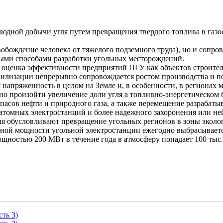
людной добычи угля путем превращения твердого топлива в газо
вобождение человека от тяжелого подземного труда), но и сопр
ыми способами разработки угольных месторождений.
) оценка эффективности предприятий ПГУ как объектов строите
вилизации непрерывно сопровождается ростом производства и п
 напряженность в целом на Земле и, в особенности, в регионах 
жно произойти увеличение доли угля а топливно-энергетическом
запасов нефти и природного газа, а также перемещение разраба
атомных электростанций и более надежного захоронения или не
я обусловливают превращение угольных регионов в зоны эколог
ной мощности угольной электростанции ежегодно выбрасывается 
ощностью 200 МВт в течение года в атмосферу попадает 100 тыс. 
ть 3)