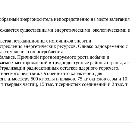
образный энергоноситель непосредственно на месте залегания
овождается существенными энергетическими, экологическими и
льства нетрадиционных источников энергии.
отребления энергетических ресурсов. Однако одновременно с
максимального их потребления.
 балансе. Причиной прогнозируемого роста добычи и
тываемых месторождений в труднодоступные районы страны, а с
йтрализации радиоактивных остатков ядерного горючего.
ического бедствия. Особенно это характерно для
в атмосферу 500 кг золы и шлаков, 75 кг окислов серы и 10
т твердых частиц, 15 тыс. т сернистых соединений и 2 тыс. т