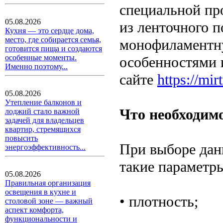
специальной пр
05.08.2026
из ленточного 
Кухня — это сердце дома,
место, где собирается семья,
монофиламентну
готовится пища и создаются
особенные моменты.
особенностями 
Именно поэтому...
сайте
https://mir
05.08.2026
Утепление балконов и
Что необходим
лоджий стало важной
задачей для владельцев
квартир, стремящихся
повысить
При выборе дан
энергоэффективность...
такие параметры
05.08.2026
Правильная организация
освещения в кухне и
• плотность;
столовой зоне — важный
аспект комфорта,
функциональности и