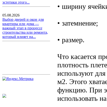
эстетики этого...
• ширину ячейк
05.08.2026
Выбор дверей и окон для
• затемнение;
квартиры или дома —
важный этап в процессе
строительства или ремонта,
который влияет на...
• размер.
Что касается пр
плотность плете
используют для 
м2. Этого хват
функцию. При э
использовать на