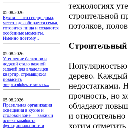
технологиях ут
05.08.2026
строительной пр
Кухня — это сердце дома,
место, где собирается семья,
потолков, полов
готовится пища и создаются
особенные моменты.
Именно поэтому...
Строительный 
05.08.2026
Утепление балконов и
Популярностью 
лоджий стало важной
задачей для владельцев
дерево. Каждый
квартир, стремящихся
повысить
недостатками. 
энергоэффективность...
прочность, но х
05.08.2026
обладают повы
Правильная организация
освещения в кухне и
и относительно
столовой зоне — важный
аспект комфорта,
хотим отметить
функциональности и