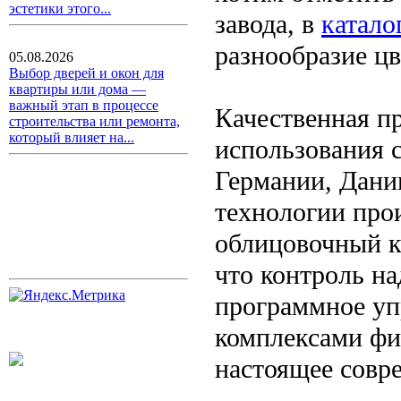
эстетики этого...
завода, в
катало
разнообразие цв
05.08.2026
Выбор дверей и окон для
квартиры или дома —
важный этап в процессе
Качественная пр
строительства или ремонта,
который влияет на...
использования 
Германии, Дани
технологии прои
облицовочный к
что контроль н
программное уп
комплексами фи
настоящее совр