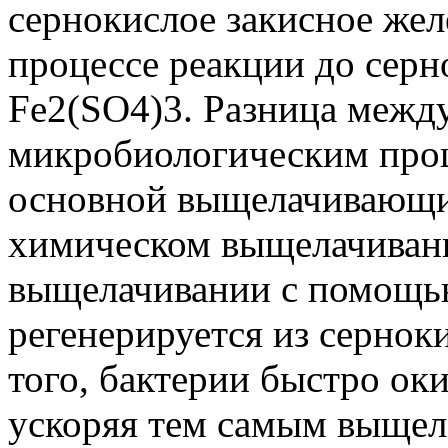
сернокислое закисное жел
процессе реакции до серн
Fе2(SO4)3. Разница межд
микробиологическим проц
основной выщелачивающи
химическом выщелачивани
выщелачивании с помощью
регенерируется из сернок
того, бактерии быстро о
ускоряя тем самым выщела