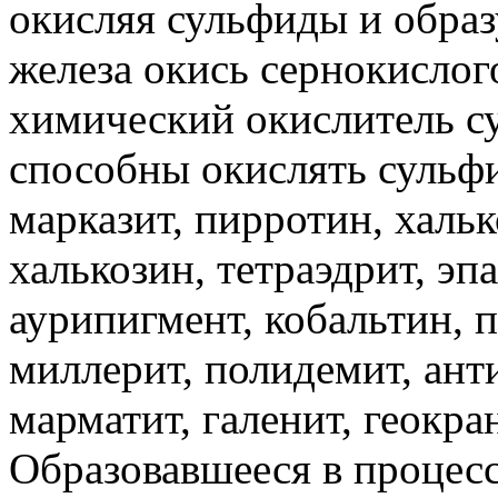
окисляя сульфиды и образ
железа окись сернокисло
химический окислитель с
способны окислять сульф
марказит, пирротин, хальк
халькозин, тетраэдрит, эп
аурипигмент, кобальтин, п
миллерит, полидемит, ант
марматит, галенит, геокра
Образовавшееся в процес