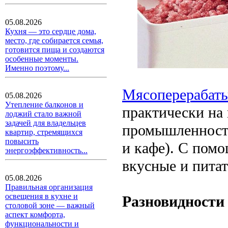
05.08.2026
Кухня — это сердце дома,
место, где собирается семья,
готовится пища и создаются
особенные моменты.
Именно поэтому...
Мясоперерабат
05.08.2026
Утепление балконов и
практически на
лоджий стало важной
задачей для владельцев
промышленности
квартир, стремящихся
повысить
и кафе). С пом
энергоэффективность...
вкусные и питат
05.08.2026
Правильная организация
освещения в кухне и
Разновидности
столовой зоне — важный
аспект комфорта,
функциональности и