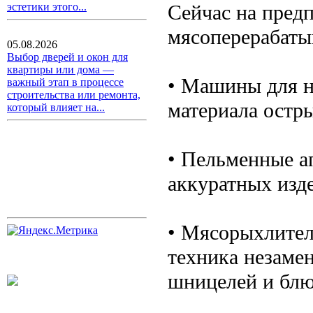
Сейчас на пред
эстетики этого...
мясоперерабаты
05.08.2026
Выбор дверей и окон для
квартиры или дома —
• Машины для н
важный этап в процессе
строительства или ремонта,
материала остр
который влияет на...
• Пельменные а
аккуратных изд
• Мясорыхлител
техника незаме
шницелей и блю