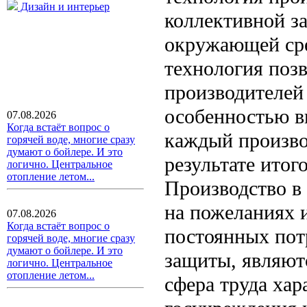
Дизайн и интерьер
коллективной з
окружающей сре
технология поз
производителей
особенностью в
07.08.2026
Когда встаёт вопрос о
каждый производ
горячей воде, многие сразу
думают о бойлере. И это
результате ито
логично. Центральное
отопление летом...
Производство в
на пожеланиях 
07.08.2026
Когда встаёт вопрос о
постоянных пот
горячей воде, многие сразу
думают о бойлере. И это
защиты, являют
логично. Центральное
отопление летом...
сфера труда хар