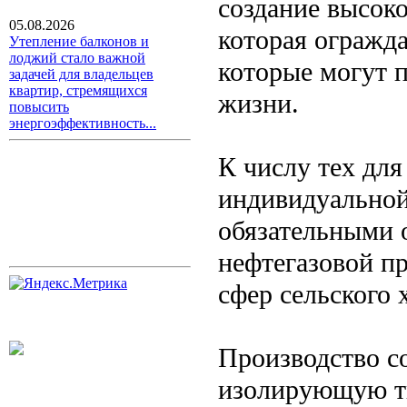
создание высок
05.08.2026
которая огражд
Утепление балконов и
лоджий стало важной
которые могут п
задачей для владельцев
квартир, стремящихся
жизни.
повысить
энергоэффективность...
К числу тех для
индивидуально
обязательными 
нефтегазовой п
сфер сельского 
Производство с
изолирующую тк