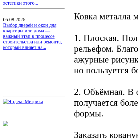
эстетики этого...
Ковка металла 
05.08.2026
Выбор дверей и окон для
квартиры или дома —
1. Плоская. Пол
важный этап в процессе
строительства или ремонта,
рельефом. Благ
который влияет на...
ажурные рисунк
но пользуется 
2. Объёмная. В 
получается бол
формы.
Заказать ковану