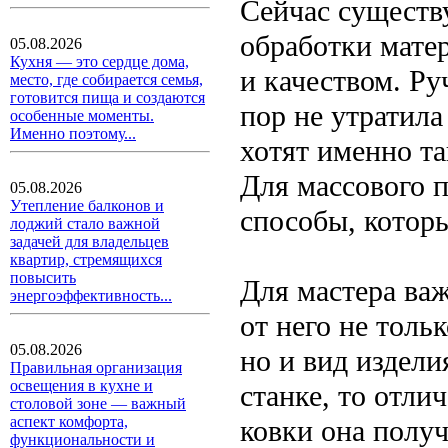
Сейчас существ
обработки мате
05.08.2026
Кухня — это сердце дома,
и качеством. Ру
место, где собирается семья,
готовится пища и создаются
пор не утратила
особенные моменты.
Именно поэтому...
хотят именно та
Для массового 
05.08.2026
Утепление балконов и
способы, котор
лоджий стало важной
задачей для владельцев
квартир, стремящихся
повысить
Для мастера важ
энергоэффективность...
от него не толь
05.08.2026
но и вид издели
Правильная организация
освещения в кухне и
станке, то отли
столовой зоне — важный
аспект комфорта,
ковки она получ
функциональности и