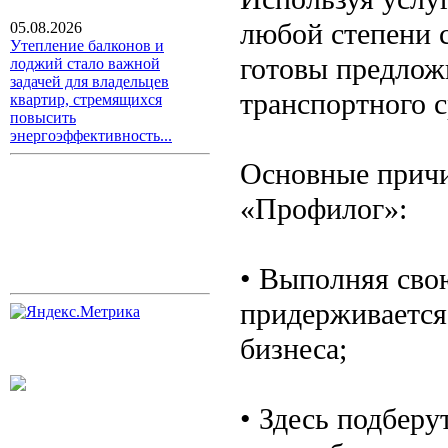
любой степени с
05.08.2026
Утепление балконов и
готовы предлож
лоджий стало важной
задачей для владельцев
транспортного с
квартир, стремящихся
повысить
энергоэффективность...
Основные причи
«Профилог»:
• Выполняя сво
придерживается
бизнеса;
• Здесь подберу