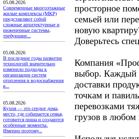
05.08.2026
просторное поме
Современные многоэтажные
жилые комплексы (МКР)
семьей или пер
представляют собой
сложные архитектурные и
новую квартиру
инженерные системы,
требующие...
Доверьтесь спе
05.08.2026
В последние годы развитие
Компания «Про
технологий значительно
изменило подходы к
выбор. Каждый з
организации систем
отопления и водоснабжения
доставки продук
в...
точкам и павил
05.08.2026
перевозками тя
Кухня — это сердце дома,
место, где собирается семья,
грузов в любом
готовится пища и создаются
особенные моменты.
Именно поэтому...
Используя услу