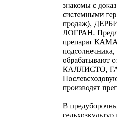
знакомы с дока
системными ге
продаж), ДЕРБ
ЛОГРАН. Предл
препарат КАМАР
подсолнечника,
обрабатывают о
КАЛЛИСТО, ГА
Послевсходовую
производят пре
В предуборочны
сельхозкультур