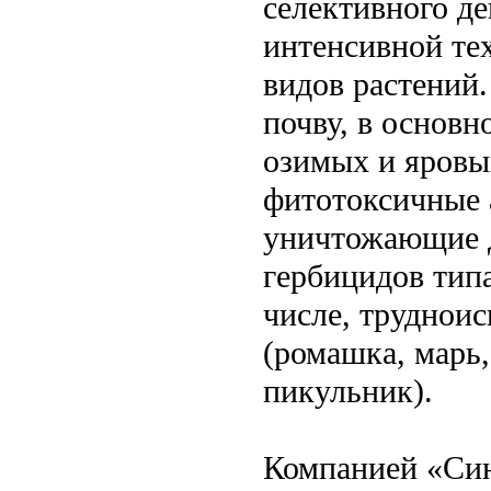
селективного д
интенсивной те
видов растений.
почву, в основн
озимых и яровы
фитотоксичные 
уничтожающие д
гербицидов тип
числе, труднои
(ромашка, марь,
пикульник).
Компанией «Син