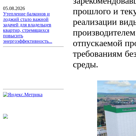
зарекомендовав
05.08.2026
прошлого и теку
Утепление балконов и
реализации вид
лоджий стало важной
задачей для владельцев
производителем.
квартир, стремящихся
повысить
отпускаемой про
энергоэффективность...
требованиям бе
среды.